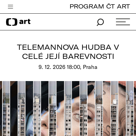
PROGRAM ČT ART
Česká televize
Zpravodajství
Sport
TELEMANNOVA HUDBA V
iVysílání
CELÉ JEJÍ BAREVNOSTI
TV program
9. 12. 2026 18:00, Praha
Pro děti
edu
Vše o ČT