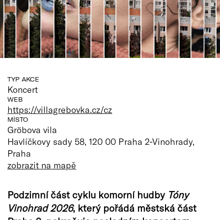
TYP AKCE
Koncert
WEB
https://villagrebovka.cz/cz
MÍSTO
Gröbova vila
Havlíčkovy sady 58, 120 00 Praha 2-Vinohrady,
Praha
zobrazit na mapě
Podzimní část cyklu komorní hudby
Tóny
Vinohrad 2026
, který pořádá městská část