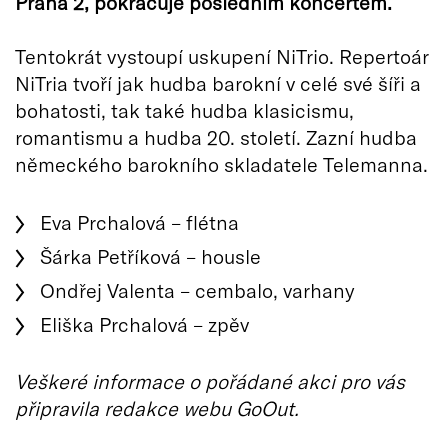
Praha 2, pokračuje posledním koncertem.
Tentokrát vystoupí uskupení NiTrio. Repertoár
NiTria tvoří jak hudba barokní v celé své šíři a
bohatosti, tak také hudba klasicismu,
romantismu a hudba 20. století. Zazní hudba
německého barokního skladatele Telemanna.
Eva Prchalová – flétna
Šárka Petříková – housle
Ondřej Valenta – cembalo, varhany
Eliška Prchalová – zpěv
Veškeré informace o pořádané akci pro vás
připravila redakce webu GoOut.