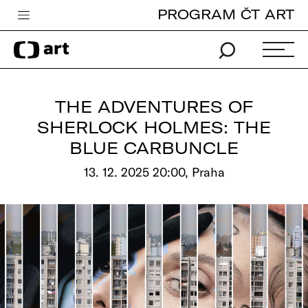
PROGRAM ČT ART
Česká televize
Zpravodajství
Sport
THE ADVENTURES OF
iVysílání
SHERLOCK HOLMES: THE
BLUE CARBUNCLE
TV program
13. 12. 2025 20:00, Praha
Pro děti
edu
Vše o ČT