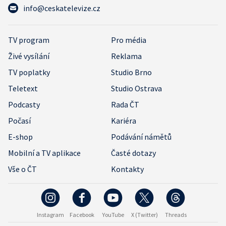
info@ceskatelevize.cz
TV program
Pro média
Živé vysílání
Reklama
TV poplatky
Studio Brno
Teletext
Studio Ostrava
Podcasty
Rada ČT
Počasí
Kariéra
E-shop
Podávání námětů
Mobilní a TV aplikace
Časté dotazy
Vše o ČT
Kontakty
Instagram
Facebook
YouTube
X (Twitter)
Threads