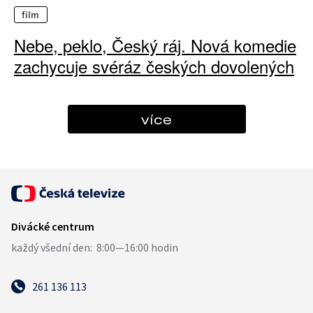
film
Nebe, peklo, Český ráj. Nová komedie
zachycuje svéráz českých dovolených
více
261 136 113