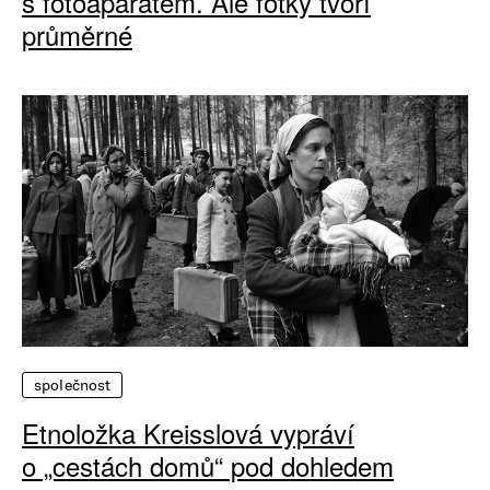
s fotoaparátem. Ale fotky tvoří
průměrné
společnost
Etnoložka Kreisslová vypráví
o „cestách domů“ pod dohledem