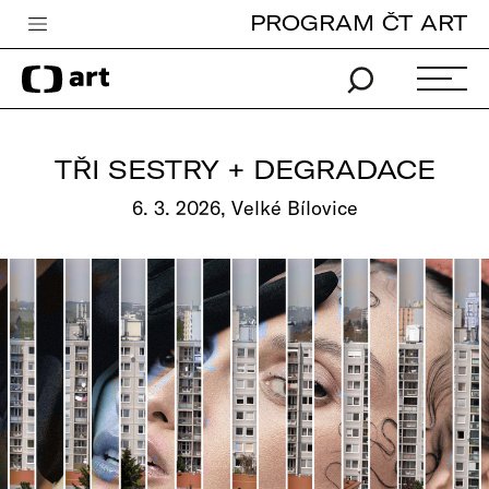
PROGRAM ČT ART
Česká televize
Zpravodajství
Sport
TŘI SESTRY + DEGRADACE
iVysílání
6. 3. 2026, Velké Bílovice
TV program
Pro děti
edu
Vše o ČT