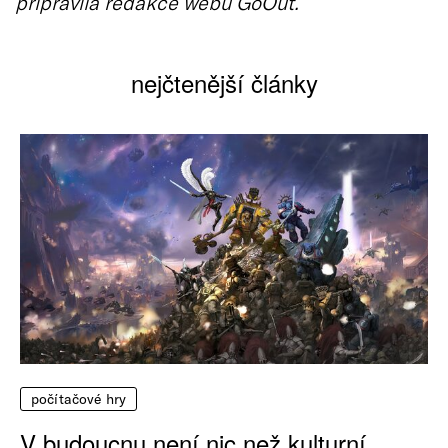
připravila redakce webu GoOut.
nejčtenější články
počítačové hry
V budoucnu není nic než kulturní