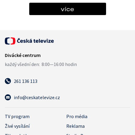
více
261 136 113
info@ceskatelevize.cz
TV program
Pro média
Živé vysílání
Reklama