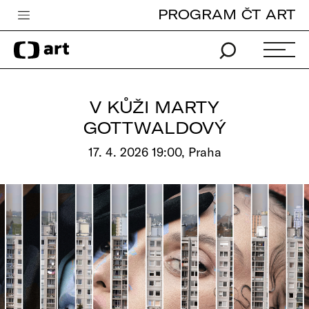
PROGRAM ČT ART
Česká televize
Zpravodajství
Sport
V KŮŽI MARTY
iVysílání
GOTTWALDOVÝ
TV program
17. 4. 2026 19:00, Praha
Pro děti
edu
Vše o ČT