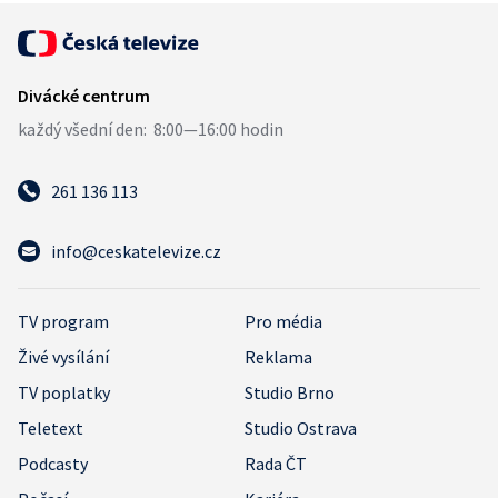
261 136 113
info@ceskatelevize.cz
TV program
Pro média
Živé vysílání
Reklama
TV poplatky
Studio Brno
Teletext
Studio Ostrava
Podcasty
Rada ČT