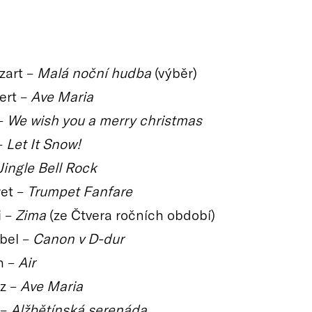
zart –
Malá noční hudba
(výběr)
ert –
Ave Maria
 –
We wish you a merry christmas
–
Let It Snow!
Jingle Bell Rock
ret –
Trumpet Fanfare
i –
Zima
(ze Čtvera ročních období)
lbel –
Canon v D-dur
h –
Air
z –
Ave Maria
 –
Alžbětínská serenáda