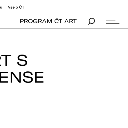
du
Vše o ČT
PROGRAM ČT ART
T S
ENSE