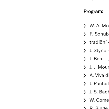
Program:
W. A. Mo
F. Schub
tradiční
J. Styne 
J. Beal –
J. J. Mou
A. Vivald
J. Pacha
J. S. Bac
W. Gome
R. Binge