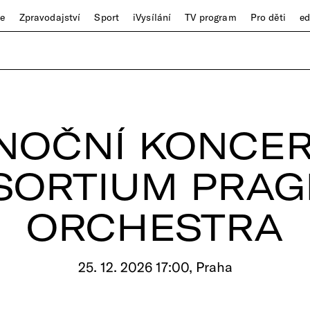
ze
Zpravodajství
Sport
iVysílání
TV program
Pro děti
e
NOČNÍ KONCER
SORTIUM PRAG
ORCHESTRA
25. 12. 2026 17:00, Praha