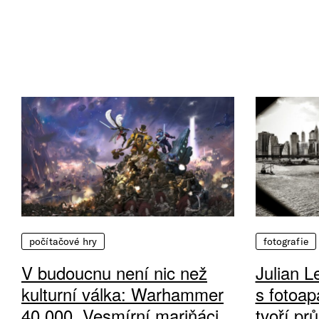
počítačové hry
fotografie
V budoucnu není nic než
Julian L
kulturní válka: Warhammer
s fotoap
40 000, Vesmírní mariňáci
tvoří pr