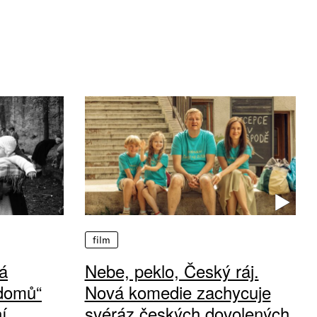
film
á
Nebe, peklo, Český ráj.
 domů“
Nová komedie zachycuje
í
svéráz českých dovolených