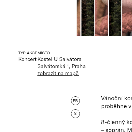
TYP AKCE
MÍSTO
Koncert
Kostel U Salvátora
Salvátorská 1, Praha
zobrazit na mapě
Vánoční ko
FB
proběhne v 
𝕏
8-členný k
– soprán, M