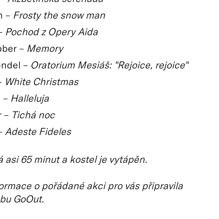
n –
Frosty the snow man
 –
Pochod z Opery Aida
bber –
Memory
endel –
Oratorium Mesiáš: "Rejoice, rejoice"
 –
White Christmas
n –
Halleluja
r –
Tichá noc
 –
Adeste Fideles
á asi 65 minut a kostel je vytápěn.
ormace o pořádané akci pro vás připravila
bu GoOut.