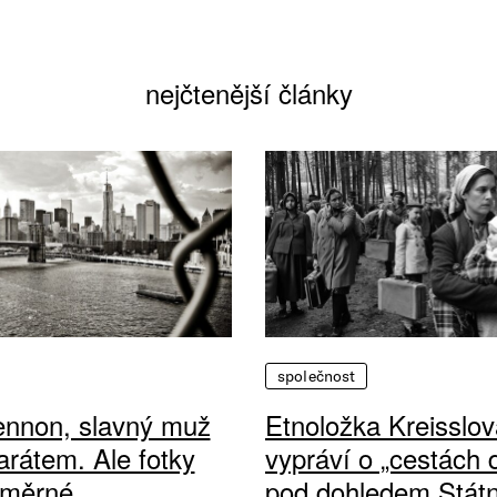
nejčtenější články
společnost
ennon, slavný muž
Etnoložka Kreisslov
arátem. Ale fotky
vypráví o „cestách
ůměrné
pod dohledem Státn