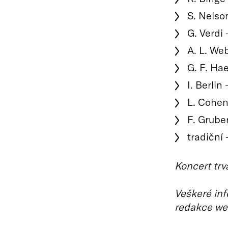
S. Nelso
G. Verdi
A. L. We
G. F. Ha
I. Berlin
L. Cohe
F. Grube
tradiční
Koncert trv
Veškeré inf
redakce we