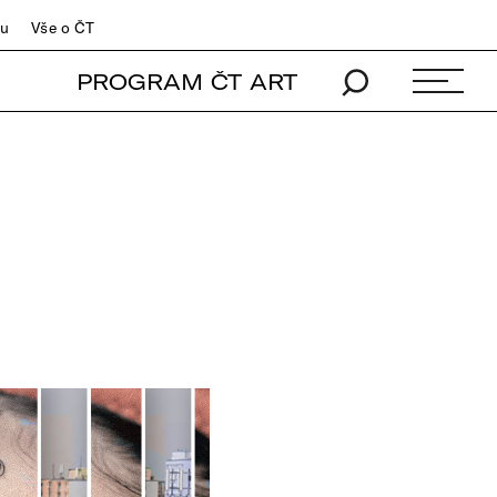
du
Vše o ČT
PROGRAM ČT ART