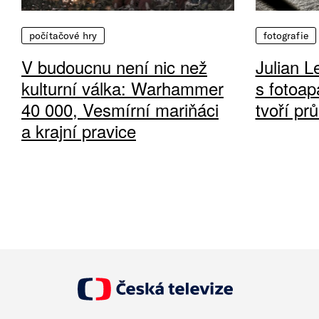
počítačové hry
fotografie
V budoucnu není nic než
Julian L
kulturní válka: Warhammer
s fotoap
40 000, Vesmírní mariňáci
tvoří pr
a krajní pravice