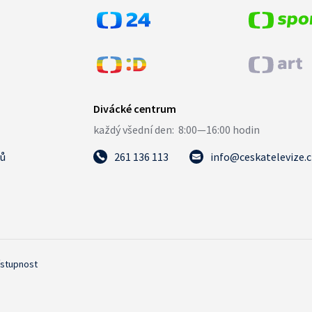
tů
261 136 113
info@ceskatelevize.
ístupnost