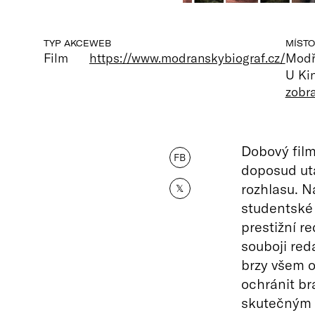
TYP AKCE
WEB
MÍSTO
Film
https://www.modranskybiograf.cz/
Modř
U Kin
zobr
Dobový fil
FB
doposud ut
rozhlasu. Na
𝕏
studentské 
prestižní r
souboji red
brzy všem o 
ochránit br
skutečným 