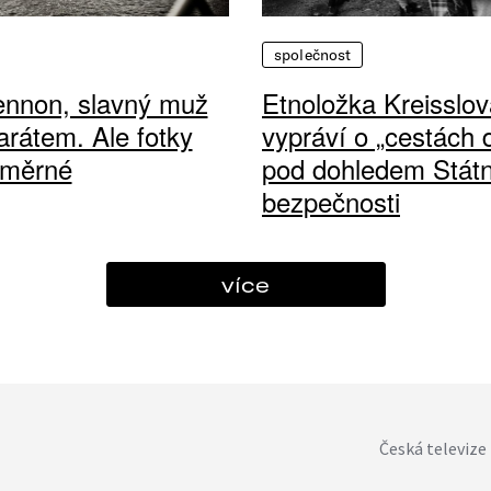
společnost
ennon, slavný muž
Etnoložka Kreisslov
arátem. Ale fotky
vypráví o „cestách
ůměrné
pod dohledem Státn
bezpečnosti
více
Česká televize 