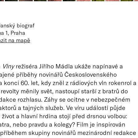
anský biograf
a 1, Praha
azit na mapě
m
Vlny
režiséra Jiřího Mádla ukáže napínavé a
ajené příběhy novinářů Československého
 konci 60. let, kdy zněl z rádiových vln rokenrol a
revolty měnily svět, nastoupí starší z bratrů do
edakce rozhlasu. Záhy se ocitne v nebezpečném
aktorů a tajných služeb. Ve víru událostí půjde
život a hlavní hrdina stojí před drsnou volbou:
atra, nebo pravdu a kolegy? Film je inspirován
příběhem skupiny novinářů mezinárodní redakce