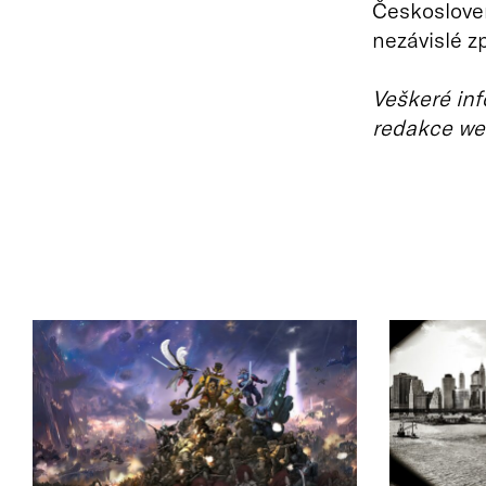
Českosloven
nezávislé z
Veškeré inf
redakce we