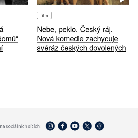
film
á
Nebe, peklo, Český ráj.
 domů“
Nová komedie zachycuje
í
svéráz českých dovolených
na sociálních sítích: