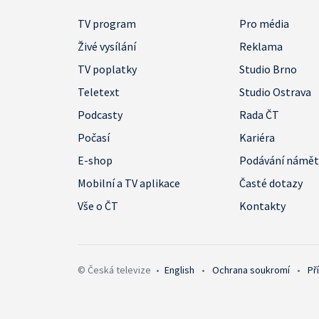
TV program
Pro média
Živé vysílání
Reklama
TV poplatky
Studio Brno
Teletext
Studio Ostrava
Podcasty
Rada ČT
Počasí
Kariéra
E-shop
Podávání námě
Mobilní a TV aplikace
Časté dotazy
Vše o ČT
Kontakty
© Česká televize
•
English
•
Ochrana soukromí
•
Př