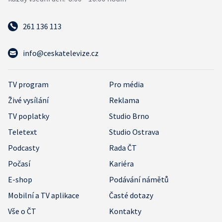
261 136 113
info@ceskatelevize.cz
TV program
Pro média
Živé vysílání
Reklama
TV poplatky
Studio Brno
Teletext
Studio Ostrava
Podcasty
Rada ČT
Počasí
Kariéra
E-shop
Podávání námětů
Mobilní a TV aplikace
Časté dotazy
Vše o ČT
Kontakty