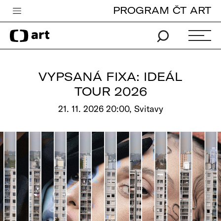
PROGRAM ČT ART
Česká televize
Zpravodajství
Sport
VYPSANÁ FIXA: IDEÁL
iVysílání
TOUR 2026
TV program
21. 11. 2026 20:00, Svitavy
Pro děti
edu
Vše o ČT