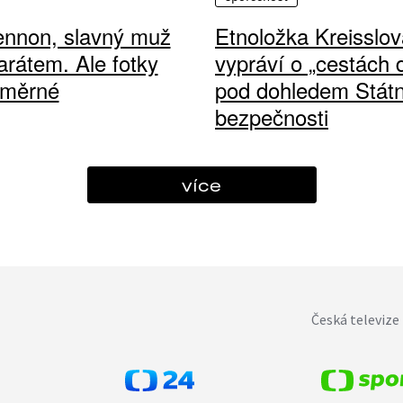
ennon, slavný muž
Etnoložka Kreisslov
arátem. Ale fotky
vypráví o „cestách
ůměrné
pod dohledem Státn
bezpečnosti
více
Česká televize 