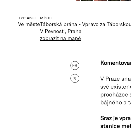
TYP AKCE
MÍSTO
Ve měste
Táborská brána - Vpravo za Táborsko
V Pevnosti, Praha
zobrazit na mapě
Komentovan
FB
V Praze snad
𝕏
své existen
procházce s
bájného a 
Sraz je vpr
stanice metr