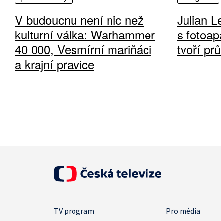
V budoucnu není nic než
Julian L
kulturní válka: Warhammer
s fotoap
40 000, Vesmírní mariňáci
tvoří pr
a krajní pravice
TV program
Pro média