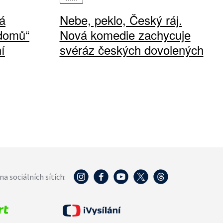
á
Nebe, peklo, Český ráj.
 domů“
Nová komedie zachycuje
í
svéráz českých dovolených
na sociálních sítích: