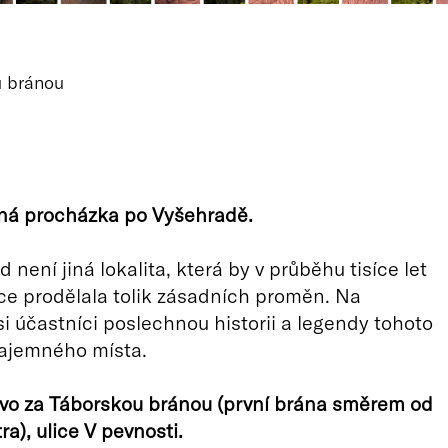
u bránou
á procházka po Vyšehradě.
 není jiná lokalita, která by v průběhu tisíce let
ce prodělala tolik zásadních proměn. Na
i účastníci poslechnou historii a legendy tohoto
tajemného místa.
avo za Táborskou bránou (první brána směrem od
a), ulice V pevnosti.