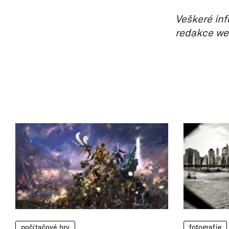
Veškeré inf
redakce we
počítačové hry
fotografie