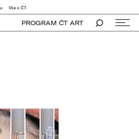
du
Vše o ČT
PROGRAM ČT ART