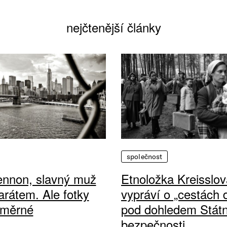
nejčtenější články
společnost
ennon, slavný muž
Etnoložka Kreisslov
arátem. Ale fotky
vypráví o „cestách
ůměrné
pod dohledem Státn
bezpečnosti