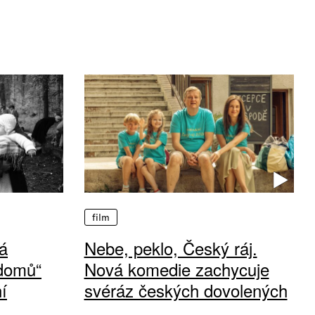
film
á
Nebe, peklo, Český ráj.
 domů“
Nová komedie zachycuje
í
svéráz českých dovolených