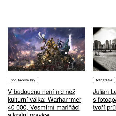
počítačové hry
fotografie
V budoucnu není nic než
Julian L
kulturní válka: Warhammer
s fotoap
40 000, Vesmírní mariňáci
tvoří pr
a krajní pravice