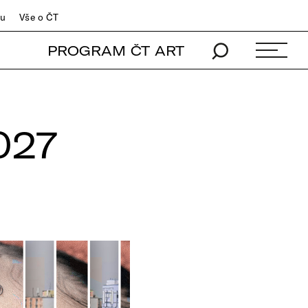
du
Vše o ČT
PROGRAM ČT ART
027