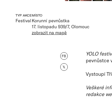
TYP AKCE
MÍSTO
Festival
Korunní pevnůstka
17. listopadu 939/7, Olomouc
zobrazit na mapě
YOLO festiv
FB
pevnůstce 
𝕏
Vystoupí Tř
Veškeré inf
redakce we