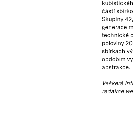
kubistickéh
částí sbírk
Skupiny 42, 
generace m
technické c
poloviny 20.
sbírkách v
obdobím vy
abstrakce.
Veškeré inf
redakce we