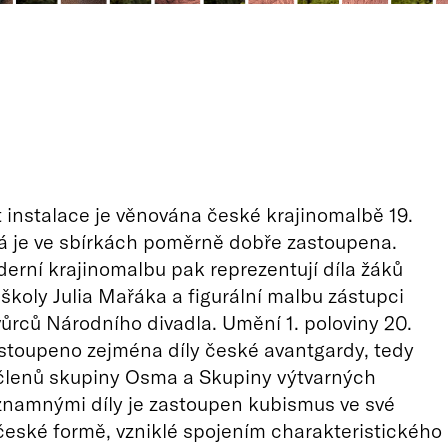
 instalace je věnována české krajinomalbě 19.
erá je ve sbírkách poměrně dobře zastoupena.
rní krajinomalbu pak reprezentují díla žáků
 školy Julia Mařáka a figurální malbu zástupci
ůrců Národního divadla. Umění 1. poloviny 20.
zastoupeno zejména díly české avantgardy, tedy
členů skupiny Osma a Skupiny výtvarných
znamnými díly je zastoupen kubismus ve své
české formě, vzniklé spojením charakteristického