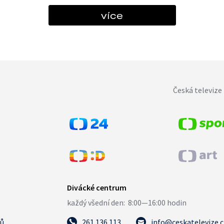
více
Česká televize 
tů
261 136 113
info@ceskatelevize.