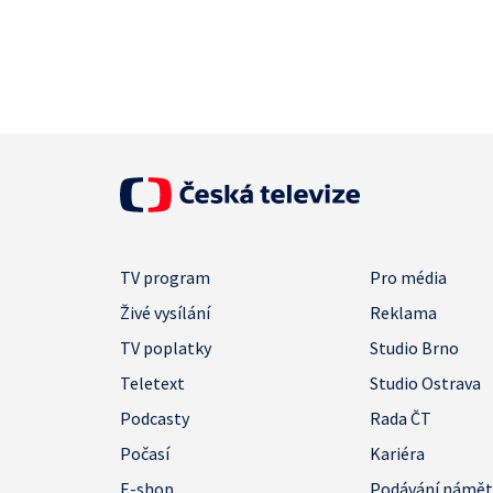
TV program
Pro média
Živé vysílání
Reklama
TV poplatky
Studio Brno
Teletext
Studio Ostrava
Podcasty
Rada ČT
Počasí
Kariéra
E-shop
Podávání námě