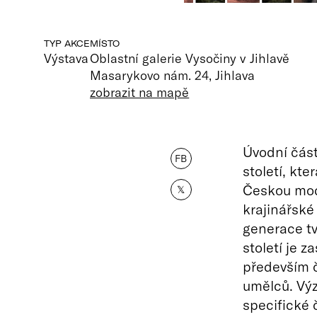
TYP AKCE
MÍSTO
Výstava
Oblastní galerie Vysočiny v Jihlavě
Masarykovo nám. 24, Jihlava
zobrazit na mapě
Úvodní část
FB
století, kt
Českou mode
𝕏
krajinářské
generace tv
století je 
především 
umělců. Vý
specifické 