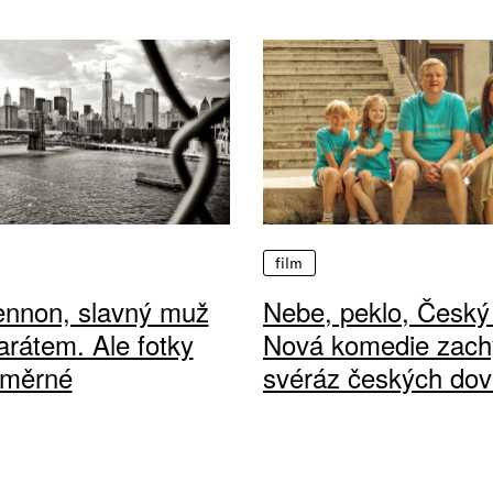
film
ennon, slavný muž
Nebe, peklo, Český 
arátem. Ale fotky
Nová komedie zach
ůměrné
svéráz českých dov