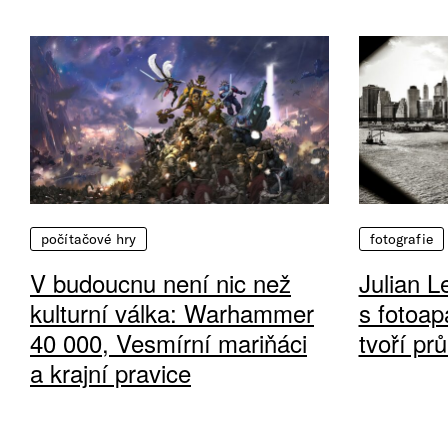
počítačové hry
fotografie
V budoucnu není nic než
Julian L
kulturní válka: Warhammer
s fotoap
40 000, Vesmírní mariňáci
tvoří pr
a krajní pravice