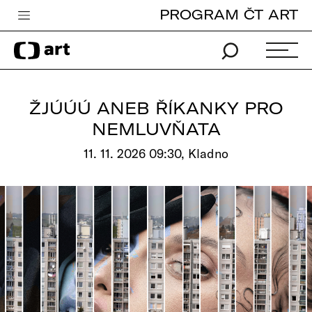
PROGRAM ČT ART
Česká televize
Zpravodajství
Sport
ŽJÚÚÚ ANEB ŘÍKANKY PRO
iVysílání
NEMLUVŇATA
TV program
11. 11. 2026 09:30, Kladno
Pro děti
edu
Vše o ČT