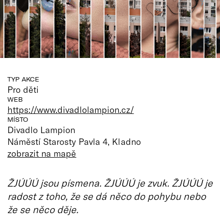
TYP AKCE
Pro děti
WEB
https://www.divadlolampion.cz/
MÍSTO
Divadlo Lampion
Náměstí Starosty Pavla 4, Kladno
zobrazit na mapě
ŽJÚÚÚ jsou písmena. ŽJÚÚÚ je zvuk. ŽJÚÚÚ je
radost z toho, že se dá něco do pohybu nebo
že se něco děje.