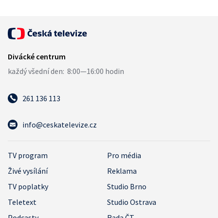
261 136 113
info@ceskatelevize.cz
TV program
Pro média
Živé vysílání
Reklama
TV poplatky
Studio Brno
Teletext
Studio Ostrava
Podcasty
Rada ČT