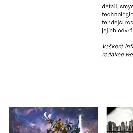
detail, smy
technologic
tehdejší ro
jejích odvr
Veškeré inf
redakce we