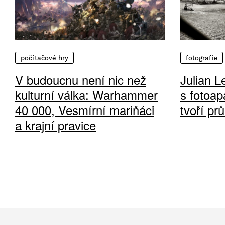
počítačové hry
fotografie
V budoucnu není nic než
Julian L
kulturní válka: Warhammer
s fotoap
40 000, Vesmírní mariňáci
tvoří pr
a krajní pravice