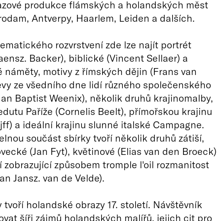
azové produkce flámských a holandských měst
odam, Antverpy, Haarlem, Leiden a dalších.
tematického rozvrstvení zde lze najít portrét
aensz. Backer), biblické (Vincent Sellaer) a
 náměty, motivy z římských dějin (Frans van
jevy ze všedního dne lidí různého společenského
Jan Baptist Weenix), několik druhů krajinomalby,
edutu Paříže (Cornelis Beelt), přímořskou krajinu
jff) a ideální krajinu slunné italské Campagne.
lnou součást sbírky tvoří několik druhů zátiší,
ovecké (Jan Fyt), květinové (Elias van den Broeck)
í zobrazující způsobem tromple l'oil rozmanitost
Jan Jansz. van de Velde).
 tvoří holandské obrazy 17. století. Návštěvník
vat šíři zájmů holandských malířů, jejich cit pro