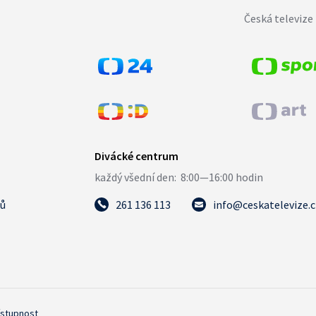
Česká televize 
tů
261 136 113
info@ceskatelevize.
ístupnost