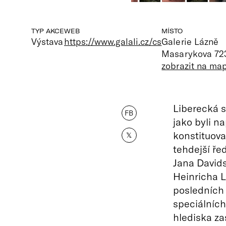
TYP AKCE
WEB
MÍSTO
Výstava
https://www.galali.cz/cs
Galerie Lázně
Masarykova 723
zobrazit na ma
Liberecká sb
FB
jako byli n
konstituova
𝕏
tehdejší řed
Jana David
Heinricha L
posledních 
speciálních
hlediska za