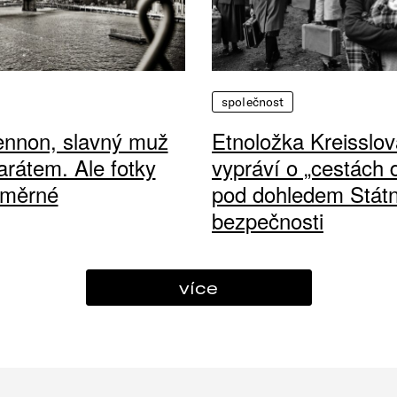
společnost
ennon, slavný muž
Etnoložka Kreisslov
arátem. Ale fotky
vypráví o „cestách
ůměrné
pod dohledem Státn
bezpečnosti
více