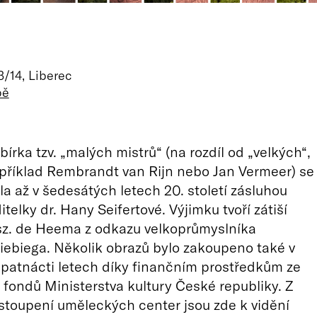
/14, Liberec
pě
írka tzv. „malých mistrů“ (na rozdíl od „velkých“,
apříklad Rembrandt van Rijn nebo Jan Vermeer) se
la až v šedesátých letech 20. století zásluhou
itelky dr. Hany Seifertové. Výjimku tvoří zátiší
sz. de Heema z odkazu velkoprůmyslníka
iebiega. Několik obrazů bylo zakoupeno také v
patnácti letech díky finančním prostředkům ze
 fondů Ministerstva kultury České republiky. Z
stoupení uměleckých center jsou zde k vidění