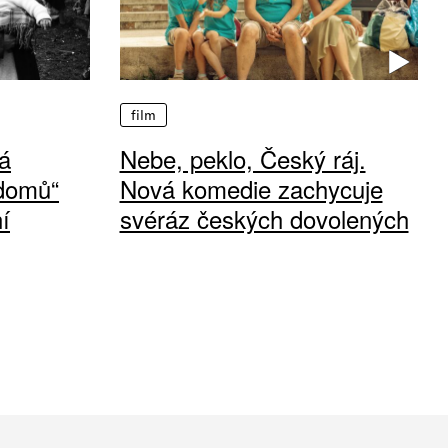
film
á
Nebe, peklo, Český ráj.
 domů“
Nová komedie zachycuje
í
svéráz českých dovolených