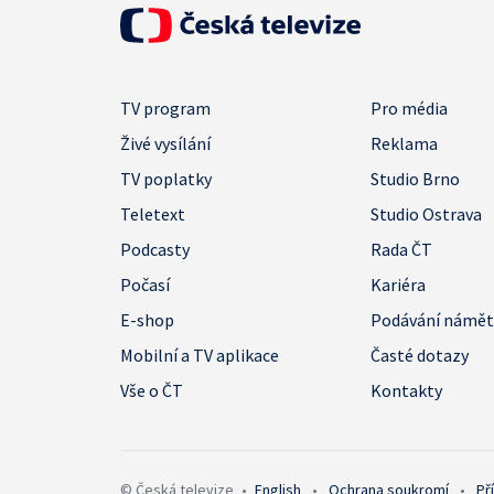
TV program
Pro média
Živé vysílání
Reklama
TV poplatky
Studio Brno
Teletext
Studio Ostrava
Podcasty
Rada ČT
Počasí
Kariéra
E-shop
Podávání námě
Mobilní a TV aplikace
Časté dotazy
Vše o ČT
Kontakty
© Česká televize
•
English
•
Ochrana soukromí
•
Př