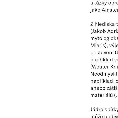
ukázky obr
jako Amster
Z hlediska 
(Jakob Adri
mytologické
Mieris), vý
postavení (
například v
(Wouter Kni
Neodmyslite
například l
anebo zátiš
materiálů (
Jádro sbírky
může obdivo