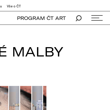
du
Vše o ČT
PROGRAM ČT ART
É MALBY