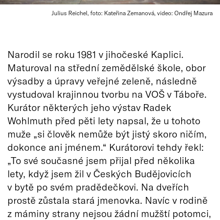
Julius Reichel, foto: Kateřina Zemanová, video: Ondřej Mazura
Narodil se roku 1981 v jihočeské Kaplici.
Maturoval na střední zemědělské škole, obor
výsadby a úpravy veřejné zeleně, následně
vystudoval krajinnou tvorbu na VOŠ v Táboře.
Kurátor některých jeho výstav Radek
Wohlmuth před pěti lety napsal, že u tohoto
muže „si člověk nemůže být jistý skoro ničím,
dokonce ani jménem.“ Kurátorovi tehdy řekl:
„To své současné jsem přijal před několika
lety, když jsem žil v Českých Budějovicích
v bytě po svém pradědečkovi. Na dveřích
prostě zůstala stará jmenovka. Navíc v rodině
z máminy strany nejsou žádní mužští potomci,