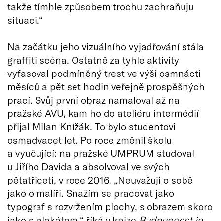
takže tímhle způsobem trochu zachraňuju
situaci.“
Na začátku jeho vizuálního vyjadřování stála
graffiti scéna. Ostatně za tyhle aktivity
vyfasoval podmíněný trest ve výši osmnácti
měsíců a pět set hodin veřejně prospěšných
prací. Svůj první obraz namaloval až na
pražské AVU, kam ho do ateliéru intermédií
přijal Milan Knížák. To bylo studentovi
osmadvacet let. Po roce změnil školu
a vyučující: na pražské UMPRUM studoval
u Jiřího Davida a absolvoval ve svých
pětatřiceti, v roce 2016. „Neuvažuji o sobě
jako o malíři. Snažím se pracovat jako
typograf s rozvržením plochy, s obrazem skoro
jako s plakátem,“ říká v knize
Budoucnost je