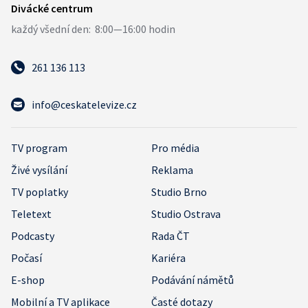
261 136 113
info@ceskatelevize.cz
TV program
Pro média
Živé vysílání
Reklama
TV poplatky
Studio Brno
Teletext
Studio Ostrava
Podcasty
Rada ČT
Počasí
Kariéra
E-shop
Podávání námětů
Mobilní a TV aplikace
Časté dotazy