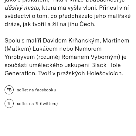
děsivý místo
, která má vyšla vloni. Přinesl v ní
svědectví o tom, co předcházelo jeho malířské
dráze, jak tvořil a žil na jihu Čech.
Spolu s malíři Davidem Krňanským, Martinem
(Maťkem) Lukáčem nebo Namorem
Ynrobyvem (rozuměj Romanem Výborným) je
součástí uměleckého uskupení Black Hole
Generation. Tvoří v pražských Holešovicích.
FB
sdílet na facebooku
𝕏
sdílet na 𝕏 (twitteru)