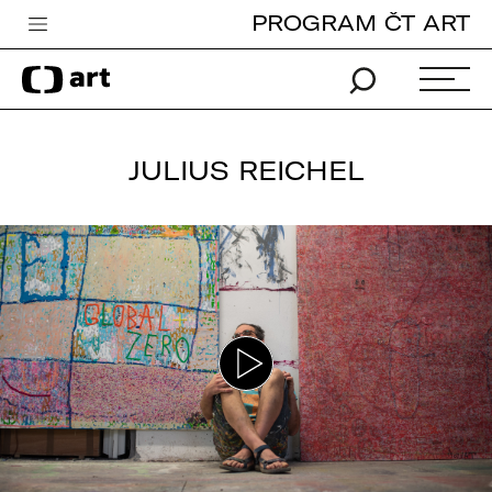
PROGRAM ČT ART
Česká televize
Zpravodajství
Sport
JULIUS REICHEL
iVysílání
TV program
Pro děti
edu
Vše o ČT