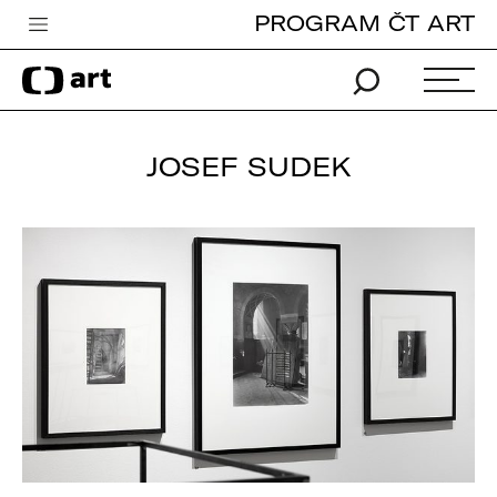
PROGRAM ČT ART
Česká televize
Zpravodajství
Sport
JOSEF SUDEK
iVysílání
TV program
Pro děti
edu
Vše o ČT