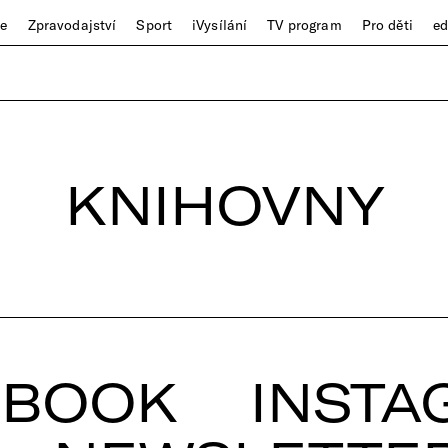
ze
Zpravodajství
Sport
iVysílání
TV program
Pro děti
e
KNIHOVNY
EBOOK
INSTA