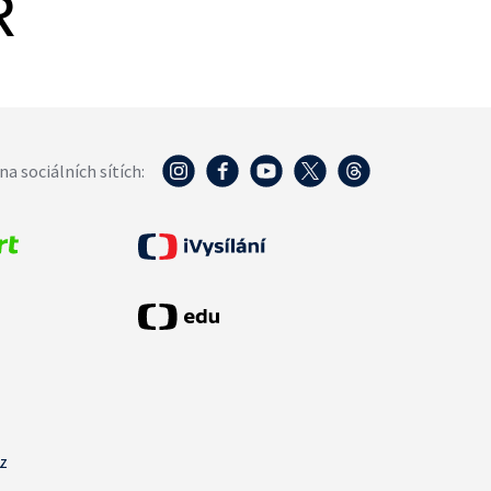
R
na sociálních sítích:
cz