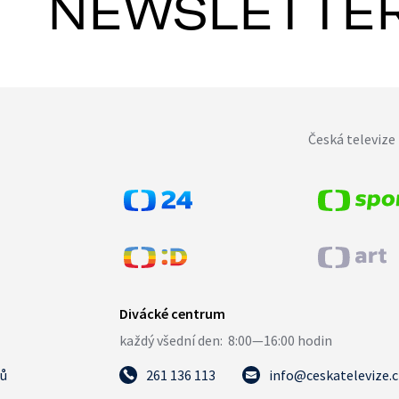
NEWSLETTE
Česká televize 
tů
261 136 113
info@ceskatelevize.