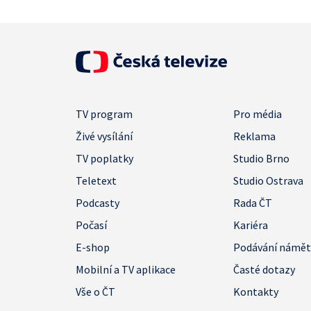
TV program
Pro média
Živé vysílání
Reklama
TV poplatky
Studio Brno
Teletext
Studio Ostrava
Podcasty
Rada ČT
Počasí
Kariéra
E-shop
Podávání námě
Mobilní a TV aplikace
Časté dotazy
Vše o ČT
Kontakty