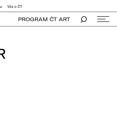
du
Vše o ČT
PROGRAM ČT ART
R