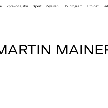
ze
Zpravodajství
Sport
iVysílání
TV program
Pro děti
e
MARTIN MAINE