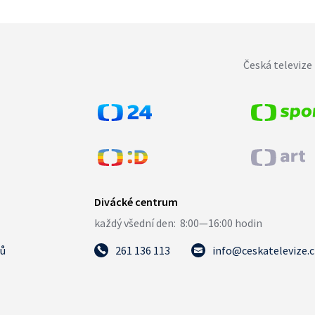
Česká televize 
tů
261 136 113
info@ceskatelevize.