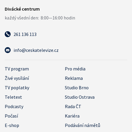
261 136 113
info@ceskatelevize.cz
TV program
Pro média
Živé vysílání
Reklama
TV poplatky
Studio Brno
Teletext
Studio Ostrava
Podcasty
Rada ČT
Počasí
Kariéra
E-shop
Podávání námětů