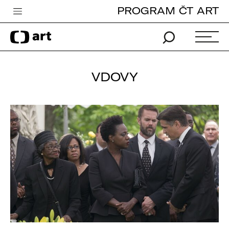
PROGRAM ČT ART
Česká televize
Zpravodajství
Sport
VDOVY
iVysílání
TV program
Pro děti
edu
Vše o ČT