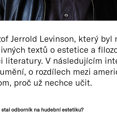
of Jerrold Levinson, který byl
livných textů o estetice a fil
i literatury. V následujícím in
 umění, o rozdílech mezi ameri
om, proč už nechce učit.
s stal odborník na hudební estetiku?