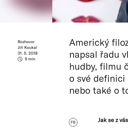
Americký filoz
Rozhovor
Jiří Koukal
napsal řadu v
31. 5. 2018
9 min
hudby, filmu č
o své definici
nebo také o t
Jak se z vá
FB