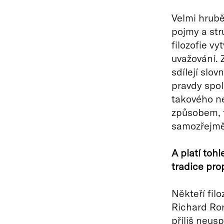
Velmi hrubě 
pojmy a str
filozofie vy
uvažování. Z
sdílejí slov
pravdy spol
takového ne
způsobem, t
samozřejmě
A platí toh
tradice prop
Někteří fil
Richard Ror
příliš neusp