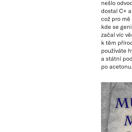
nešlo odvod
dostal C+ a
což pro mě 
kde se geni
začal víc v
k těm příro
používáte h
a státní po
po acetonu