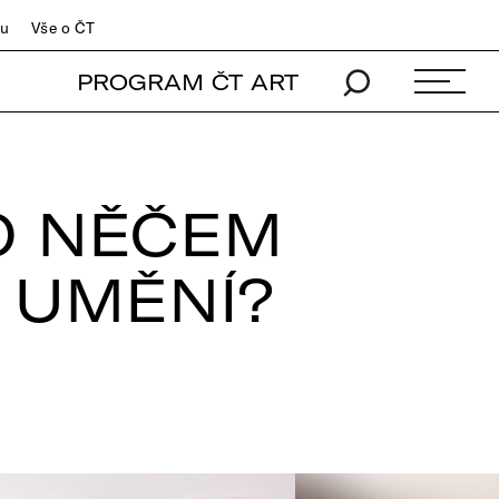
du
Vše o ČT
PROGRAM ČT ART
 O NĚČEM
O UMĚNÍ?