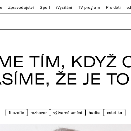
ze
Zpravodajství
Sport
iVysílání
TV program
Pro děti
e
ME TÍM, KDYŽ
ÍME, ŽE JE T
filozofie
rozhovor
výtvarné umění
hudba
estetika