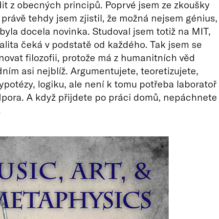
it z obecných principů. Poprvé jsem ze zkoušky
 právě tehdy jsem zjistil, že možná nejsem génius,
byla docela novinka. Studoval jsem totiž na MIT,
alita čeká v podstatě od každého. Tak jsem se
ěnovat filozofii, protože má z humanitních věd
dním asi nejblíž. Argumentujete, teoretizujete,
ypotézy, logiku, ale není k tomu potřeba laboratoř
dpora. A když přijdete po práci domů, nepáchnete
.