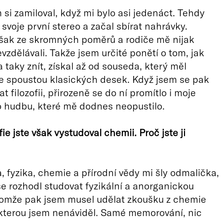
si zamiloval, když mi bylo asi jedenáct. Tehdy
 svoje první stereo a začal sbírat nahrávky.
šak ze skromných poměrů a rodiče mě nijak
zdělávali. Takže jsem určité ponětí o tom, jak
taky znít, získal až od souseda, který měl
e spoustou klasických desek. Když jsem se pak
t filozofii, přirozeně se do ní promítlo i moje
 hudbu, které mě dodnes neopustilo.
fie jste však vystudoval chemii. Proč jste ji
 fyzika, chemie a přírodní vědy mi šly odmalička,
se rozhodl studovat fyzikální a anorganickou
nomže pak jsem musel udělat zkoušku z chemie
kterou jsem nenáviděl. Samé memorování, nic