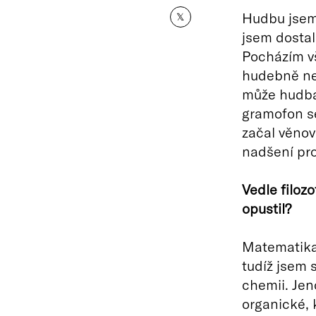
Hudbu jsem 
𝕏
jsem dostal
Pocházím v
hudebně nev
může hudba 
gramofon s
začal věnova
nadšení pro
Vedle filozo
opustil?
Matematika,
tudíž jsem 
chemii. Je
organické, 