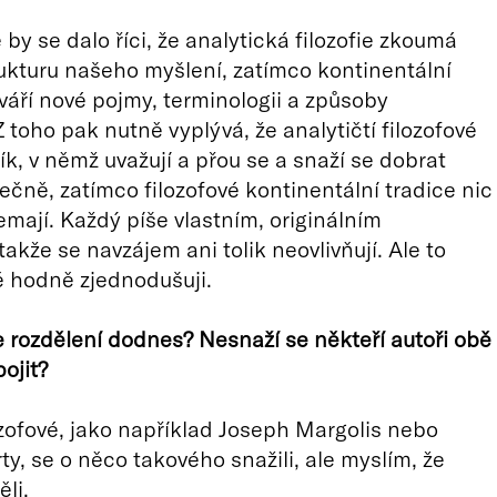
by se dalo říci, že analytická filozofie zkoumá
ukturu našeho myšlení, zatímco kontinentální
tváří nové pojmy, terminologii a způsoby
 toho pak nutně vyplývá, že analytičtí filozofové
ník, v němž uvažují a přou se a snaží se dobrat
ečně, zatímco filozofové kontinentální tradice nic
mají. Každý píše vlastním, originálním
akže se navzájem ani tolik neovlivňují. Ale to
 hodně zjednodušuji.
le rozdělení dodnes? Nesnaží se někteří autoři obě
ojit?
ozofové, jako například Joseph Margolis nebo
ty, se o něco takového snažili, ale myslím, že
ěli.