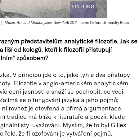
.),
Music, Art, and Metaphysics
, New York 2011, repro: Oxford University Press
ýrazným představitelům analytické filozofie. Jak se
liší od kolegů, kteří k filozofii přistupují
álním“ způsobem?
ka. V principu jde o to, jaké tyhle dva přístupy
noty. Filozofie v anglo-americkém analytickém
jvíc cení jasnosti a snaží se pochopit, co věci
Zajímá se o fungování jazyka a jeho pojmů;
o ni rovněž je otevřená a přímá argumentace.
í tradice má blíže k literatuře a poezii, klade
ginální styl uvažování. Myslím, že to byl Gilles
 řekl, že filozofování je vytváření pojmů.