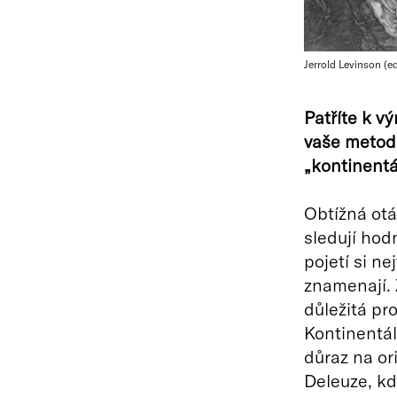
Jerrold Levinson (ed
Patříte k v
vaše metoda 
„kontinent
Obtížná otáz
sledují hod
pojetí si ne
znamenají. 
důležitá pr
Kontinentáln
důraz na ori
Deleuze, kdo