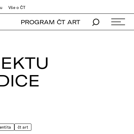
du
Vše o ČT
PROGRAM ČT ART
JEKTU
EDICE
entita
čt art