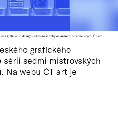
class grafického designu
Identita
se zabývá knižními edicemi, repro: ČT art
 českého grafického
e sérii sedmi mistrovských
u. Na webu ČT art je