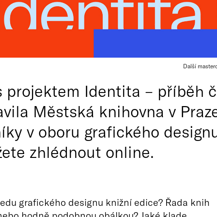
Další master
 s projektem Identita – příběh
avila Městská knihovna v Praz
níky v oboru grafického design
ete zhlédnout online.
ledu grafického designu knižní edice? Řada knih
 nebo hodně podobnou obálkou? Jaké klade