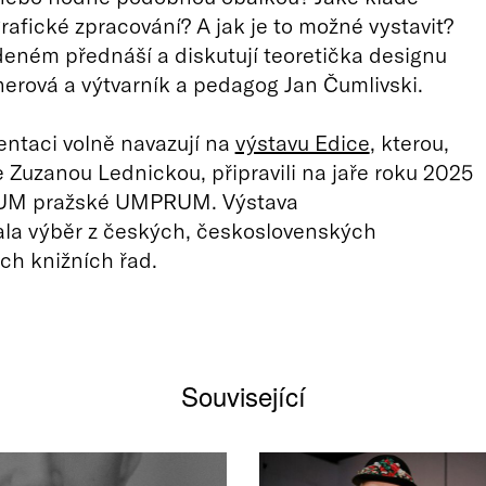
rafické zpracování? A jak je to možné vystavit?
eném přednáší a diskutují teoretička designu
erová a výtvarník a pedagog Jan Čumlivski.
entaci volně navazují na
výstavu Edice
, kterou,
 Zuzanou Lednickou, připravili na jaře roku 2025
i UM pražské UMPRUM. Výstava
ala výběr z českých, československých
ch knižních řad.
Související