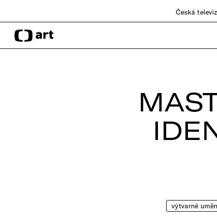
Česká televi
MAST
IDEN
výtvarné uměn