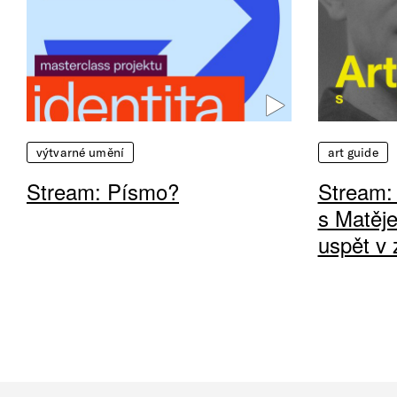
výtvarné umění
art guide
Stream: Písmo?
Stream:
s Matěj
uspět v 