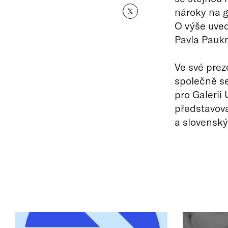
nároky na g
𝕏
O výše uved
Pavla Paukn
Ve své prez
společně se
pro Galeri
představov
a slovenský