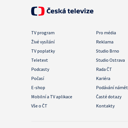
TV program
Pro média
Živé vysílání
Reklama
TV poplatky
Studio Brno
Teletext
Studio Ostrava
Podcasty
Rada ČT
Počasí
Kariéra
E-shop
Podávání námě
Mobilní a TV aplikace
Časté dotazy
Vše o ČT
Kontakty