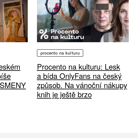
procento na kulturu
 českém
Procento na kulturu: Lesk
píše
a bída OnlyFans na český
PÍSMENY
způsob. Na vánoční nákupy
knih je ještě brzo