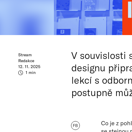
V souvislosti
Stream
Redakce
designu připr
12. 11. 2025
1 min
lekcí s odbor
postupně můž
Co je z poh
FB
se stejnou