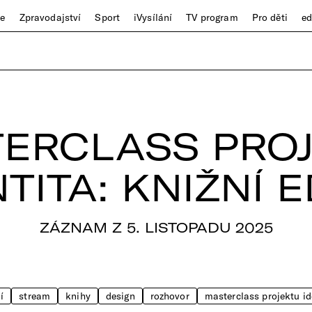
ze
Zpravodajství
Sport
iVysílání
TV program
Pro děti
e
ERCLASS PRO
TITA: KNIŽNÍ 
ZÁZNAM Z 5. LISTOPADU 2025
í
stream
knihy
design
rozhovor
masterclass projektu id