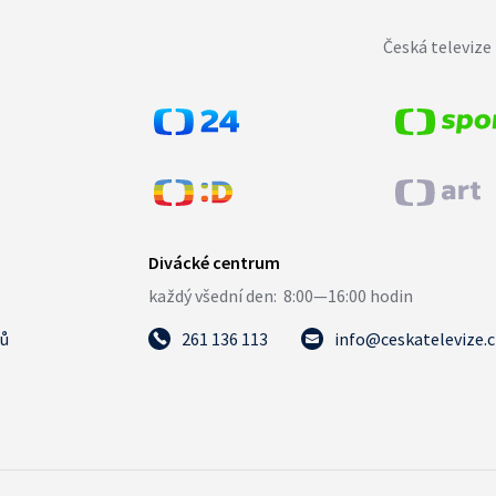
Česká televize 
tů
261 136 113
info@ceskatelevize.