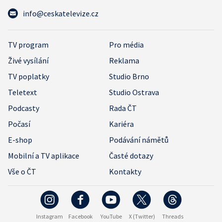
info@ceskatelevize.cz
TV program
Pro média
Živé vysílání
Reklama
TV poplatky
Studio Brno
Teletext
Studio Ostrava
Podcasty
Rada ČT
Počasí
Kariéra
E-shop
Podávání námětů
Mobilní a TV aplikace
Časté dotazy
Vše o ČT
Kontakty
Instagram
Facebook
YouTube
X (Twitter)
Threads