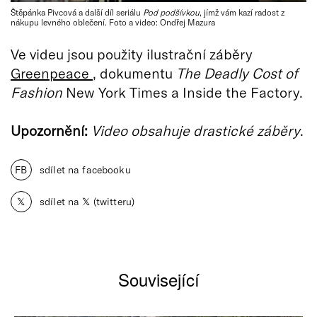
Štěpánka Pivcová a další díl seriálu
Pod podšívkou
, jímž vám kazí radost z
nákupu levného oblečení. Foto a video: Ondřej Mazura
Ve videu jsou použity ilustrační záběry
Greenpeace
, dokumentu
The Deadly Cost of
Fashion
New York Times a Inside the Factory.
Upozornění:
Video obsahuje drastické záběry
.
FB
sdílet na facebooku
𝕏
sdílet na 𝕏 (twitteru)
Související