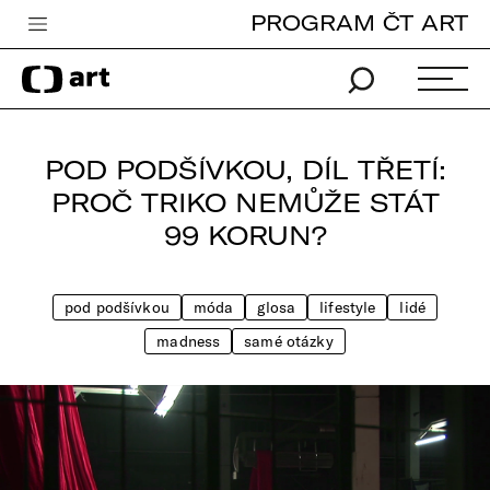
PROGRAM ČT ART
Česká televize
Zpravodajství
Sport
POD PODŠÍVKOU, DÍL TŘETÍ:
iVysílání
PROČ TRIKO NEMŮŽE STÁT
99 KORUN?
TV program
Pro děti
pod podšívkou
móda
glosa
lifestyle
lidé
edu
madness
samé otázky
Vše o ČT