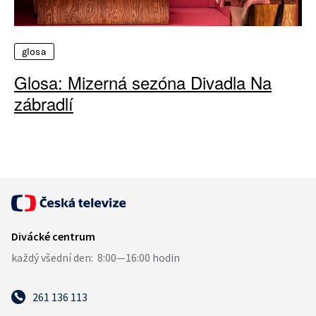
glosa
Glosa: Mizerná sezóna Divadla Na
zábradlí
261 136 113