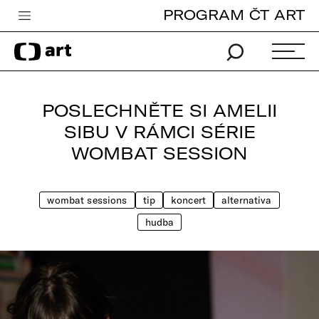
PROGRAM ČT ART
Česká televize
Zpravodajství
Sport
POSLECHNĚTE SI AMELII
iVysílání
SIBU V RÁMCI SÉRIE
WOMBAT SESSION
TV program
Pro děti
wombat sessions
tip
koncert
alternativa
edu
hudba
Vše o ČT