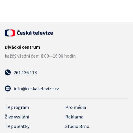
261 136 113
info@ceskatelevize.cz
TV program
Pro média
Živé vysílání
Reklama
TV poplatky
Studio Brno