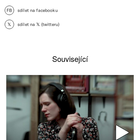
FB
sdílet na facebooku
𝕏
sdílet na 𝕏 (twitteru)
Související