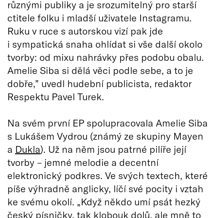
různými publiky a je srozumitelný pro starší
ctitele folku i mladší uživatele Instagramu.
Ruku v ruce s autorskou vizí pak jde
i sympatická snaha ohlídat si vše další okolo
tvorby: od mixu nahrávky přes podobu obalu.
Amelie Siba si dělá věci podle sebe, a to je
dobře,” uvedl hudební publicista, redaktor
Respektu Pavel Turek.
Na svém první EP spolupracovala Amelie Siba
s Lukášem Vydrou (známý ze skupiny Mayen
a
Dukla
). Už na něm jsou patrné pilíře její
tvorby – jemné melodie a decentní
elektronický podkres. Ve svých textech, které
píše výhradně anglicky, líčí své pocity i vztah
ke svému okolí. „Když někdo umí psát hezký
český písničky, tak klobouk dolů, ale mně to