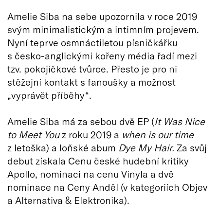
Amelie Siba na sebe upozornila v roce 2019
svým minimalistickým a intimním projevem.
Nyní teprve osmnáctiletou písničkářku
s česko-anglickými kořeny média řadí mezi
tzv. pokojíčkové tvůrce. Přesto je pro ni
stěžejní kontakt s fanoušky a možnost
„vyprávět příběhy“.
Amelie Siba má za sebou dvě EP (
It Was Nice
to Meet You
z roku 2019 a
when is our time
z letoška) a loňské abum
Dye My Hair.
Za svůj
debut získala Cenu české hudební kritiky
Apollo, nominaci na cenu Vinyla a dvě
nominace na Ceny Anděl (v kategoriích Objev
a Alternativa & Elektronika).