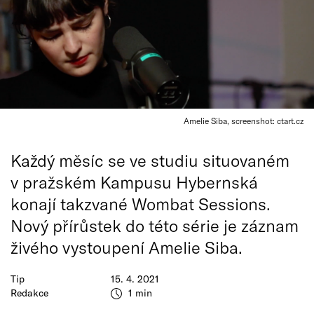
Amelie Siba, screenshot: ctart.cz
Každý měsíc se ve studiu situovaném
v pražském Kampusu Hybernská
konají takzvané Wombat Sessions.
Nový přírůstek do této série je záznam
živého vystoupení Amelie Siba.
Tip
15. 4. 2021
Redakce
1 min