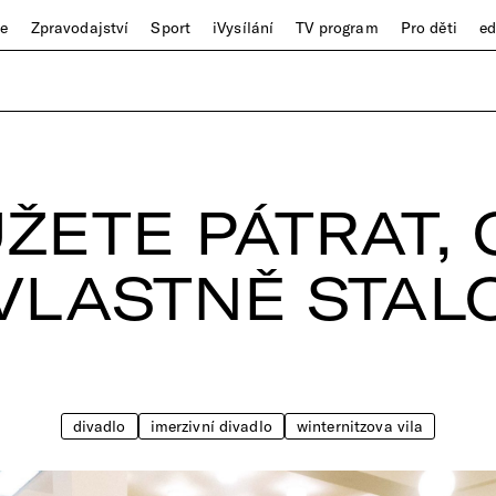
ze
Zpravodajství
Sport
iVysílání
TV program
Pro děti
e
ŽETE PÁTRAT, 
VLASTNĚ STAL
divadlo
imerzivní divadlo
winternitzova vila