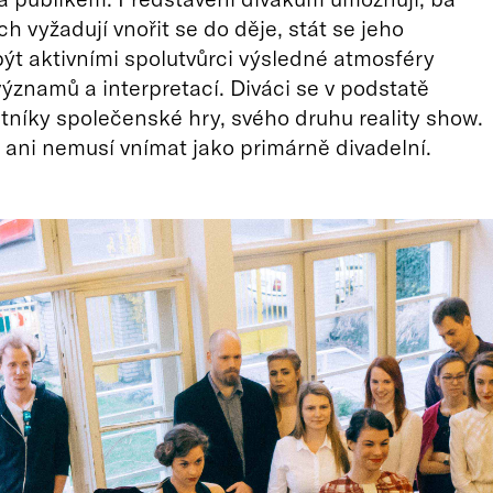
h vyžadují vnořit se do děje, stát se jeho
být aktivními spolutvůrci výsledné atmosféry
ýznamů a interpretací. Diváci se v podstatě
stníky společenské hry, svého druhu reality show.
k ani nemusí vnímat jako primárně divadelní.