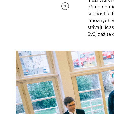
přímo od nic
𝕏
součástí a 
i možných v
stávají úča
Svůj zážite