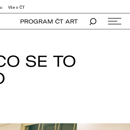
du
Vše o ČT
PROGRAM ČT ART
CO SE TO
O