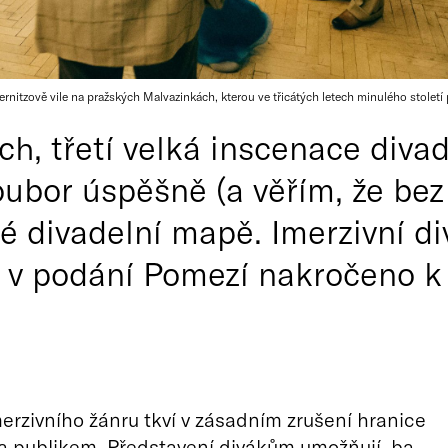
rnitzově vile na pražských Malvazinkách, kterou ve třicátých letech minulého století 
ch, třetí velká inscenace diva
oubor úspěšně (a věřím, že bez 
é divadelní mapě. Imerzivní di
 v podání Pomezí nakročeno k
erzivního žánru tkví v zásadním zrušení hranice
 a publikem. Představení divákům umožňují, ba