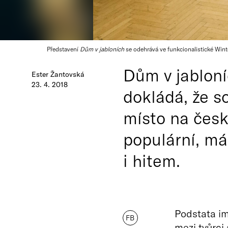
Představení
Dům v jabloních
se odehrává ve funkcionalistické Winte
Dům v jabloní
Ester Žantovská
23. 4. 2018
dokládá, že s
místo na česk
populární, má
i hitem.
Podstata im
FB
mezi tvůrci