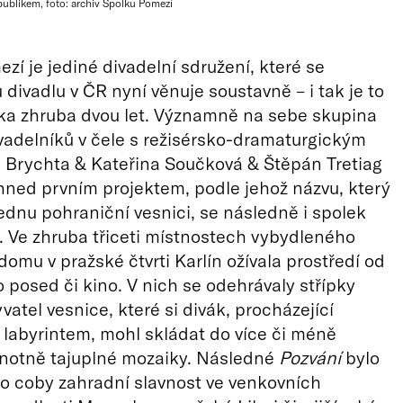
 publikem, foto: archiv Spolku Pomezí
zí je jediné divadelní sdružení, které se
 divadlu v ČR nyní věnuje soustavně – i tak je to
ka zhruba dvou let. Významně na sebe skupina
adelníků v čele s režisérsko-dramaturgickým
 Brychta & Kateřina Součková & Štěpán Tretiag
hned prvním projektem, podle jehož názvu, který
ednu pohraniční vesnici, se následně i spolek
 Ve zhruba třiceti místnostech vybydleného
domu v pražské čtvrti Karlín ožívala prostředí od
o posed či kino. V nich se odehrávaly střípky
vatel vesnice, které si divák, procházející
 labyrintem, mohl skládat do více či méně
, notně tajuplné mozaiky. Následné
Pozvání
bylo
o coby zahradní slavnost ve venkovních