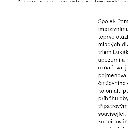
Podstata imerzivního žánru tkví v zásadním zrušení hranice mezi tvůrci a
Spolek Pome
imerzivnímu
teprve otáz
mladých div
triem Lukáš
upozornila 
označoval j
pojmenoval.
činžovního 
koloniálu p
příběhů oby
třípatrovým
související
koncipován