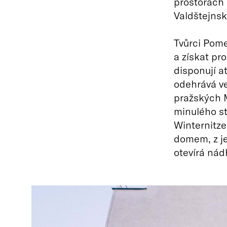
prostorách 
Valdštejnské
Tvůrci Pome
a získat pr
disponují 
odehrává ve
pražských M
minulého st
Winternitze
domem, z je
otevírá nád