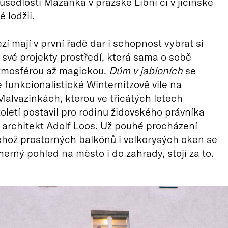
usedlosti Mazanka v pražské Libni či v jičínské
 lodžii.
zí mají v první řadě dar i schopnost vybrat si
o své projekty prostředí, která sama o sobě
atmosférou až magickou.
Dům v jabloních
se
 funkcionalistické Winternitzově vile na
alvazinkách, kterou ve třicátých letech
oletí postavil pro rodinu židovského právníka
 architekt Adolf Loos. Už pouhé procházení
hož prostorných balkónů i velkorysých oken se
herný pohled na město i do zahrady, stojí za to.