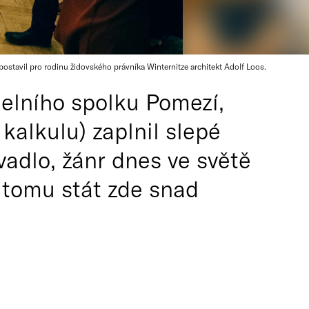
postavil pro rodinu židovského právníka Winternitze architekt Adolf Loos.
delního spolku Pomezí,
kalkulu) zaplnil slepé
vadlo, žánr dnes ve světě
 tomu stát zde snad