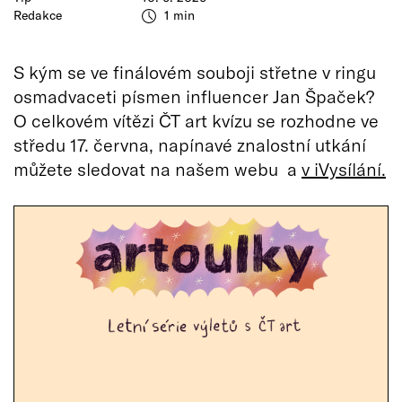
Redakce
1 min
S kým se ve finálovém souboji střetne v ringu
osmadvaceti písmen influencer Jan Špaček?
O celkovém vítězi ČT art kvízu se rozhodne ve
středu 17. června, napínavé znalostní utkání
můžete sledovat na našem webu a
v iVysílání.