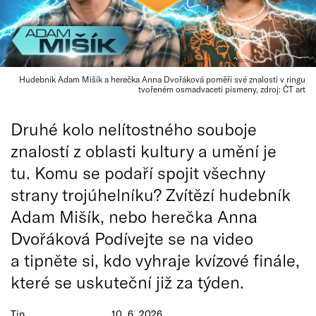
Hudebník Adam Mišík a herečka Anna Dvořáková poměří své znalosti v ringu
tvořeném osmadvaceti písmeny, zdroj: ČT art
Druhé kolo nelítostného souboje
znalostí z oblasti kultury a umění je
tu. Komu se podaří spojit všechny
strany trojúhelníku? Zvítězí hudebník
Adam Mišík, nebo herečka Anna
Dvořáková Podívejte se na video
a tipněte si, kdo vyhraje kvízové finále,
které se uskuteční již za týden.
Tip
10. 6. 2026