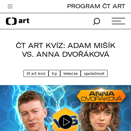
PROGRAM ČT ART
Česká televize
Zpravodajství
Sport
ČT ART KVÍZ: ADAM MIŠÍK
iVysílání
VS. ANNA DVOŘÁKOVÁ
TV program
čt art kvíz
tip
televize
společnost
Pro děti
edu
Vše o ČT