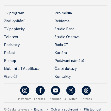
TV program
Pro média
Živé vysílání
Reklama
TV poplatky
Studio Brno
Teletext
Studio Ostrava
Podcasty
Rada ČT
Počasí
Kariéra
E-shop
Podávání námětů
Mobilní a TV aplikace
Časté dotazy
Vše o ČT
Kontakty
Instagram
Facebook
YouTube
X (Twitter)
Threads
© Česká televize
•
English
•
Ochrana soukromí
•
Přístupnost