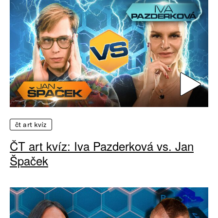
čt art kvíz
ČT art kvíz: Iva Pazderková vs. Jan
Špaček