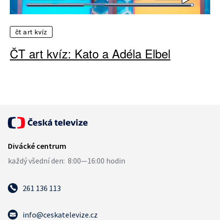
čt art kvíz
ČT art kvíz: Kato a Adéla Elbel
261 136 113
info@ceskatelevize.cz