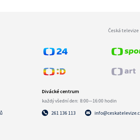
Česká televize 
tů
261 136 113
info@ceskatelevize.