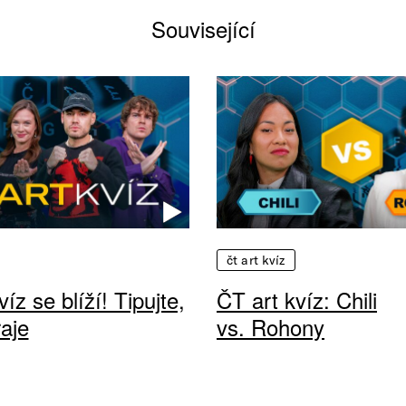
Související
čt art kvíz
íz se blíží! Tipujte,
ČT art kvíz: Chili
aje
vs. Rohony