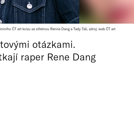
mního ČT art kvízu se střetnou Renne Dang a Tady Tali, zdroj: web ČT art
rtovými otázkami.
utkají raper Rene Dang