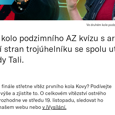
Ve druhém kole podzi
 kolo podzimního AZ kvízu s a
ří stran trojúhelníku se spolu 
y Tali.
 finále střetne vítěz prvního kola Kovy? Podívejte
výše a zjistíte to. O celkovém vítězství ostrého
rozhodne ve středu 19. listopadu, sledovat ho
 našem webu nebo
v iVysílání.