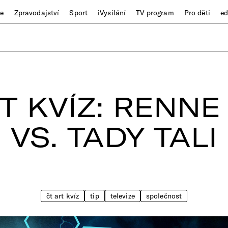
ze
Zpravodajství
Sport
iVysílání
TV program
Pro děti
e
T KVÍZ: RENN
VS. TADY TALI
čt art kvíz
tip
televize
společnost