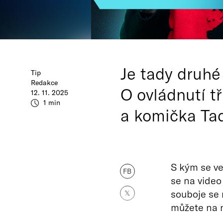
Je tady druhé
Tip
Redakce
O ovládnutí t
12. 11. 2025
1 min
a komička Tad
S kým se ve
FB
se na video 
souboje se 
𝕏
můžete na