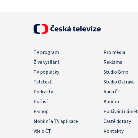
TV program
Pro média
Živé vysílání
Reklama
TV poplatky
Studio Brno
Teletext
Studio Ostrava
Podcasty
Rada ČT
Počasí
Kariéra
E-shop
Podávání námě
Mobilní a TV aplikace
Časté dotazy
Vše o ČT
Kontakty