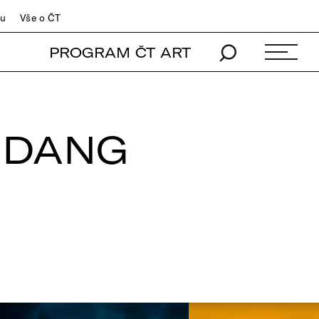
du
Vše o ČT
PROGRAM ČT ART
E DANG