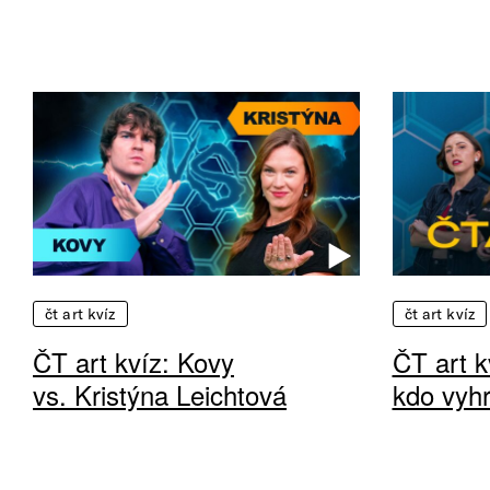
čt art kvíz
čt art kvíz
ČT art kvíz: Kovy
ČT art kv
vs. Kristýna Leichtová
kdo vyhr