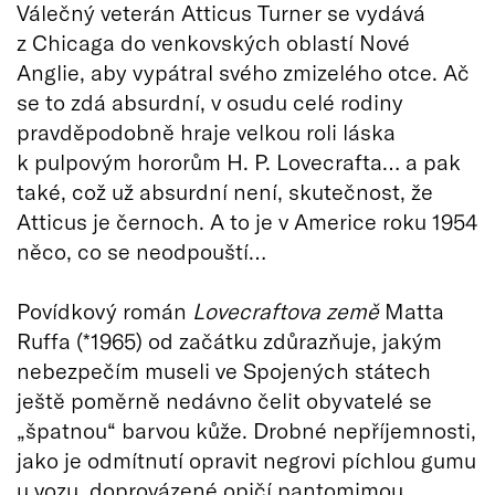
Válečný veterán Atticus Turner se vydává
z Chicaga do venkovských oblastí Nové
Anglie, aby vypátral svého zmizelého otce. Ač
se to zdá absurdní, v osudu celé rodiny
pravděpodobně hraje velkou roli láska
k pulpovým hororům H. P. Lovecrafta… a pak
také, což už absurdní není, skutečnost, že
Atticus je černoch. A to je v Americe roku 1954
něco, co se neodpouští…
Povídkový román
Lovecraftova země
Matta
Ruffa (*1965) od začátku zdůrazňuje, jakým
nebezpečím museli ve Spojených státech
ještě poměrně nedávno čelit obyvatelé se
„špatnou“ barvou kůže. Drobné nepříjemnosti,
jako je odmítnutí opravit negrovi píchlou gumu
u vozu, doprovázené opičí pantomimou,