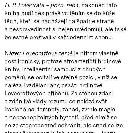
H. P. Lovecrata – pozn. red.
), nakonec tato
kniha budí děs právě vcítěním se do kůže
těch, kteří se nacházejí na špatné straně
a nespravedlnost si nejen uvědomují, ale také
bolestně prožívají v každodenním shonu.
Název
Lovecraftova země
je přitom vlastně
dost ironický, protože afroameričtí hrdinové
knihy, inteligentní samouci z chudých
poměrů, se ocitají ve stejné pozici, v níž se
nalézali vzdělaní anglosaští hrdinové
Lovecraftových příběhů. Za stěnou zdání
a zdánlivé vlády rozumu se nalézá svět
iracionálna, temnoty, záhad, zvrhlé magie
a nepochopitelných bytostí, před nimiž se
nelze stoprocentně ochránit, ale snad se lze