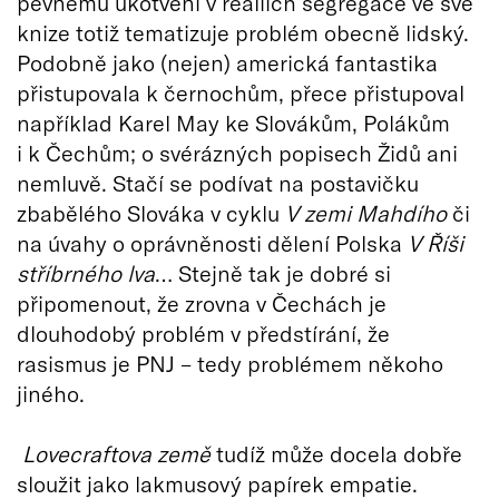
pevnému ukotvení v reáliích segregace ve své
knize totiž tematizuje problém obecně lidský.
Podobně jako (nejen) americká fantastika
přistupovala k černochům, přece přistupoval
například Karel May ke Slovákům, Polákům
i k Čechům; o svérázných popisech Židů ani
nemluvě. Stačí se podívat na postavičku
zbabělého Slováka v cyklu
V zemi Mahdího
či
na úvahy o oprávněnosti dělení Polska
V Říši
stříbrného lva
… Stejně tak je dobré si
připomenout, že zrovna v Čechách je
dlouhodobý problém v předstírání, že
rasismus je PNJ – tedy problémem někoho
jiného.
Lovecraftova země
tudíž může docela dobře
sloužit jako lakmusový papírek empatie.