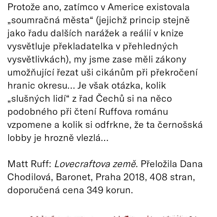
Protože ano, zatímco v Americe existovala
„soumračná města“ (jejichž princip stejně
jako řadu dalších narážek a reálií v knize
vysvětluje překladatelka v přehledných
vysvětlivkách), my jsme zase měli zákony
umožňující řezat uši cikánům při překročení
hranic okresu… Je však otázka, kolik
„slušných lidí“ z řad Čechů si na něco
podobného při čtení Ruffova románu
vzpomene a kolik si odfrkne, že ta černošská
lobby je hrozně vlezlá…
Matt Ruff:
Lovecraftova země
. Přeložila Dana
Chodilová, Baronet, Praha 2018, 408 stran,
doporučená cena 349 korun.