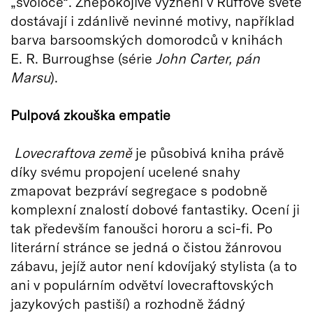
„svoloče“. Znepokojivé vyznění v Ruffově světě
dostávají i zdánlivě nevinné motivy, například
barva barsoomských domorodců v knihách
E. R. Burroughse (série
John Carter, pán
Marsu
).
Pulpová zkouška empatie
Lovecraftova země
je působivá kniha právě
díky svému propojení ucelené snahy
zmapovat bezpráví segregace s podobně
komplexní znalostí dobové fantastiky. Ocení ji
tak především fanoušci hororu a sci-fi. Po
literární stránce se jedná o čistou žánrovou
zábavu, jejíž autor není kdovíjaký stylista (a to
ani v populárním odvětví lovecraftovských
jazykových pastiší) a rozhodně žádný