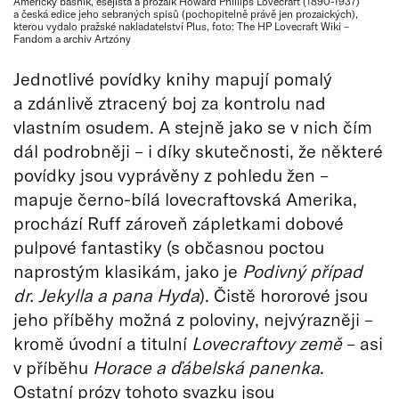
Americký básník, esejista a prozaik Howard Phillips Lovecraft (1890-1937)
a česká edice jeho sebraných spisů (pochopitelně právě jen prozaických),
kterou vydalo pražské nakladatelství Plus, foto: The HP Lovecraft Wiki –
Fandom a archiv Artzóny
Jednotlivé povídky knihy mapují pomalý
a zdánlivě ztracený boj za kontrolu nad
vlastním osudem. A stejně jako se v nich čím
dál podrobněji – i díky skutečnosti, že některé
povídky jsou vyprávěny z pohledu žen –
mapuje černo-bílá lovecraftovská Amerika,
prochází Ruff zároveň zápletkami dobové
pulpové fantastiky (s občasnou poctou
naprostým klasikám, jako je
Podivný případ
dr. Jekylla a pana Hyda
). Čistě hororové jsou
jeho příběhy možná z poloviny, nejvýrazněji –
kromě úvodní a titulní
Lovecraftovy země
– asi
v příběhu
Horace a ďábelská panenka
.
Ostatní prózy tohoto svazku jsou