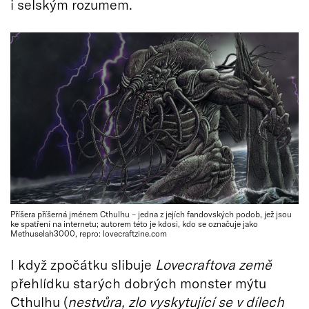
i selským rozumem.
Příšera příšerná jménem Cthulhu – jedna z jejích fandovských podob, jež jsou
ke spatření na internetu; autorem této je kdosi, kdo se označuje jako
Methuselah3000, repro: lovecraftzine.com
I když zpočátku slibuje
Lovecraftova země
přehlídku starých dobrých monster mýtu
Cthulhu (
nestvůra, zlo vyskytující se v dílech