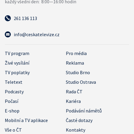
261 136 113
info@ceskatelevize.cz
TV program
Pro média
Živé vysílání
Reklama
TV poplatky
Studio Brno
Teletext
Studio Ostrava
Podcasty
Rada ČT
Počasí
Kariéra
E-shop
Podávání námětů
Mobilní a TV aplikace
Časté dotazy
Vše o ČT
Kontakty