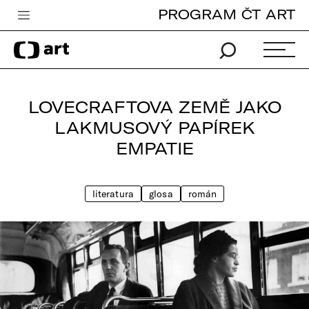
PROGRAM ČT ART
Česká televize
Zpravodajství
Sport
LOVECRAFTOVA ZEMĚ JAKO
iVysílání
LAKMUSOVÝ PAPÍREK
EMPATIE
TV program
Pro děti
literatura
glosa
román
edu
Vše o ČT