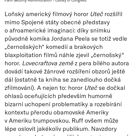
Farm Security Administration – Library of Congress
Loňský americký filmový horor
Uteč
rozšířil
mimo Spojené státy obecné představy
o afroamerické imaginaci: díky snímku
původně komika Jordana Peela se totiž vedle
„černošských“ komedií a brakových
blaxploitation filmů náhle zjevil „černošský“
horor.
Lovecraftova země
z pera bílého autora
dovádí takové žánrové rozšíření obzorů ještě
dál (ostatně ta kniha se zanedlouho dočká
zfilmování). A nejen to: horor
Uteč
se dočkal
ohlasů oceňujících především humorně
bizarní uchopení problematiky a rozebírání
kontextu přerodu obamovské Ameriky
v Ameriku trumpovskou. Ruff ovšem může
lépe oslovit jakékoliv publikum. Navzdory