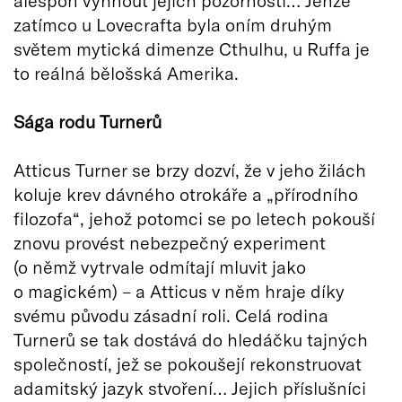
alespoň vyhnout jejich pozornosti… Jenže
zatímco u Lovecrafta byla oním druhým
světem mytická dimenze Cthulhu, u Ruffa je
to reálná bělošská Amerika.
Sága rodu Turnerů
Atticus Turner se brzy dozví, že v jeho žilách
koluje krev dávného otrokáře a „přírodního
filozofa“, jehož potomci se po letech pokouší
znovu provést nebezpečný experiment
(o němž vytrvale odmítají mluvit jako
o magickém) – a Atticus v něm hraje díky
svému původu zásadní roli. Celá rodina
Turnerů se tak dostává do hledáčku tajných
společností, jež se pokoušejí rekonstruovat
adamitský jazyk stvoření… Jejich příslušníci