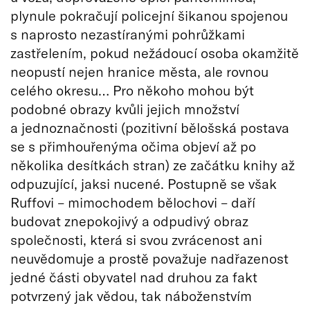
plynule pokračují policejní šikanou spojenou
s naprosto nezastíranými pohrůžkami
zastřelením, pokud nežádoucí osoba okamžitě
neopustí nejen hranice města, ale rovnou
celého okresu… Pro někoho mohou být
podobné obrazy kvůli jejich množství
a jednoznačnosti (pozitivní bělošská postava
se s přimhouřenýma očima objeví až po
několika desítkách stran) ze začátku knihy až
odpuzující, jaksi nucené. Postupně se však
Ruffovi – mimochodem bělochovi – daří
budovat znepokojivý a odpudivý obraz
společnosti, která si svou zvrácenost ani
neuvědomuje a prostě považuje nadřazenost
jedné části obyvatel nad druhou za fakt
potvrzený jak vědou, tak náboženstvím