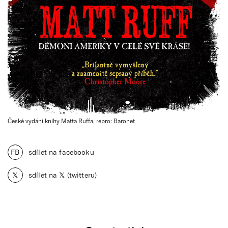
České vydání knihy Matta Ruffa, repro: Baronet
FB
sdílet na facebooku
𝕏
sdílet na 𝕏 (twitteru)