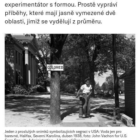
experimentátor s formou. Prostě vypráví
příběhy, které mají jasně vymezené dvě
oblasti, jimiž se vydělují z průměru.
Jeden z proslulých snímků symbolizujících segraci v USA: Voda jen pro
barevné, Halifax, Severní Karolína, duben 1938, foto: John Vachon for U.S.