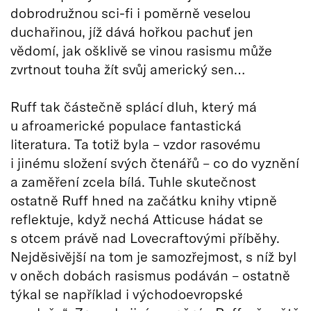
dobrodružnou sci-fi i poměrně veselou
duchařinou, jíž dává hořkou pachuť jen
vědomí, jak ošklivě se vinou rasismu může
zvrtnout touha žít svůj americký sen…
Ruff tak částečně splácí dluh, který má
u afroamerické populace fantastická
literatura. Ta totiž byla – vzdor rasovému
i jinému složení svých čtenářů – co do vyznění
a zaměření zcela bílá. Tuhle skutečnost
ostatně Ruff hned na začátku knihy vtipně
reflektuje, když nechá Atticuse hádat se
s otcem právě nad Lovecraftovými příběhy.
Nejděsivější na tom je samozřejmost, s níž byl
v oněch dobách rasismus podáván – ostatně
týkal se například i východoevropské