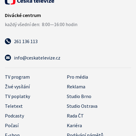
261 136 113
info@ceskatelevize.cz
TV program
Pro média
Živé vysílání
Reklama
TV poplatky
Studio Brno
Teletext
Studio Ostrava
Podcasty
Rada ČT
Počasí
Kariéra
E-shop
Podávání námětů