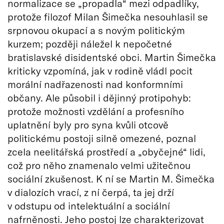
normalizace se „propadla“ mezi odpadlíky,
protože filozof Milan Šimečka nesouhlasil se
srpnovou okupací a s novým politickým
kurzem; později náležel k nepočetné
bratislavské disidentské obci. Martin Šimečka
kriticky vzpomíná, jak v rodině vládl pocit
morální nadřazenosti nad konformními
občany. Ale působil i dějinný protipohyb:
protože možnosti vzdělání a profesního
uplatnění byly pro syna kvůli otcově
politickému postoji silně omezené, poznal
zcela neelitářská prostředí a „obyčejné“ lidi,
což pro něho znamenalo velmi užitečnou
sociální zkušenost. K ní se Martin M. Šimečka
v dialozích vrací, z ní čerpá, ta jej drží
v odstupu od intelektuální a sociální
nafrněnosti. Jeho postoj lze charakterizovat