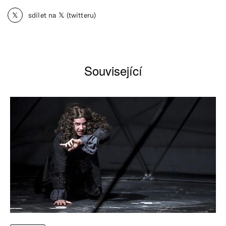
𝕏
sdílet na 𝕏 (twitteru)
Související