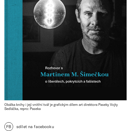
Obálka knihy i její vnitřní tvář je grafickým dílem art direktora Paseky Vojty
Sedláčka, repro: Paseka
FB
sdílet na facebooku