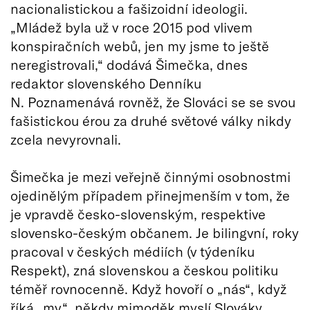
nacionalistickou a fašizoidní ideologii.
„Mládež byla už v roce 2015 pod vlivem
konspiračních webů, jen my jsme to ještě
neregistrovali,“ dodává Šimečka, dnes
redaktor slovenského Denníku
N. Poznamenává rovněž, že Slováci se se svou
fašistickou érou za druhé světové války nikdy
zcela nevyrovnali.
Šimečka je mezi veřejně činnými osobnostmi
ojedinělým případem přinejmenším v tom, že
je vpravdě česko-slovenským, respektive
slovensko-českým občanem. Je bilingvní, roky
pracoval v českých médiích (v týdeníku
Respekt), zná slovenskou a českou politiku
téměř rovnocenně. Když hovoří o „nás“, když
říká „my“, někdy mimoděk myslí Slováky,