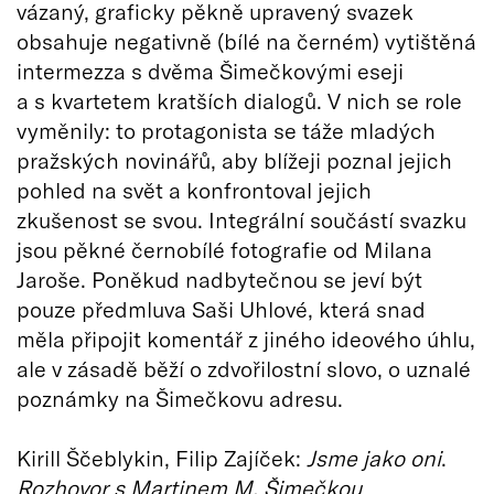
vázaný, graficky pěkně upravený svazek
obsahuje negativně (bílé na černém) vytištěná
intermezza s dvěma Šimečkovými eseji
a s kvartetem kratších dialogů. V nich se role
vyměnily: to protagonista se táže mladých
pražských novinářů, aby blížeji poznal jejich
pohled na svět a konfrontoval jejich
zkušenost se svou. Integrální součástí svazku
jsou pěkné černobílé fotografie od Milana
Jaroše. Poněkud nadbytečnou se jeví být
pouze předmluva Saši Uhlové, která snad
měla připojit komentář z jiného ideového úhlu,
ale v zásadě běží o zdvořilostní slovo, o uznalé
poznámky na Šimečkovu adresu.
Kirill Ščeblykin, Filip Zajíček:
Jsme jako oni
.
Rozhovor s Martinem M. Šimečkou