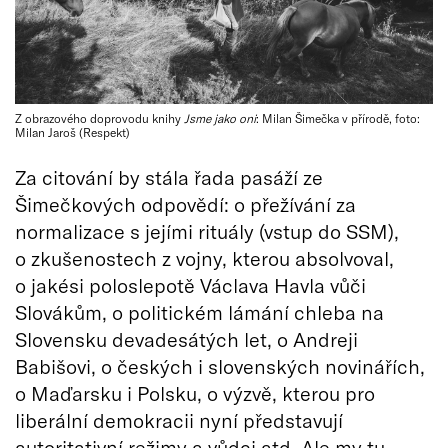
Z obrazového doprovodu knihy
Jsme jako oni
: Milan Šimečka v přírodě, foto:
Milan Jaroš (Respekt)
Za citování by stála řada pasáží ze
Šimečkových odpovědí: o přežívání za
normalizace s jejími rituály (vstup do SSM),
o zkušenostech z vojny, kterou absolvoval,
o jakési poloslepotě Václava Havla vůči
Slovákům, o politickém lámání chleba na
Slovensku devadesátých let, o Andreji
Babišovi, o českých i slovenských novinářích,
o Maďarsku i Polsku, o výzvě, kterou pro
liberální demokracii nyní představují
autoritativní režimy a vůdci atd. Ale my tu