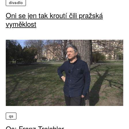
divadlo
Oni se jen tak kroutí čili pražská
vyměklost
qs
Qs: Franz Treichler