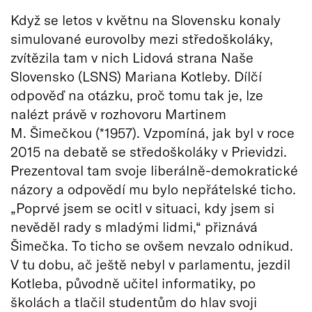
Když se letos v květnu na Slovensku konaly
simulované eurovolby mezi středoškoláky,
zvítězila tam v nich Lidová strana Naše
Slovensko (LSNS) Mariana Kotleby. Dílčí
odpověď na otázku, proč tomu tak je, lze
nalézt právě v rozhovoru Martinem
M. Šimečkou (*1957). Vzpomíná, jak byl v roce
2015 na debatě se středoškoláky v Prievidzi.
Prezentoval tam svoje liberálně-demokratické
názory a odpovědí mu bylo nepřátelské ticho.
„Poprvé jsem se ocitl v situaci, kdy jsem si
nevěděl rady s mladými lidmi,“ přiznává
Šimečka. To ticho se ovšem nevzalo odnikud.
V tu dobu, ač ještě nebyl v parlamentu, jezdil
Kotleba, původně učitel informatiky, po
školách a tlačil studentům do hlav svoji