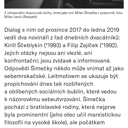
Z obrazového doprovodu knihy
Jsme jako oni
: Milan Šimečka v pracovně, foto:
Milan Jaroš (Respekt)
Dialog s ním od prosince 2017 do ledna 2019
vedli dva novináři z řad dnešních dvacátníků:
Kirill Ščeblykin (*1993) a Filip Zajíček (*1992).
Jejich otázky nejsou ani vlezlé, ani
konfrontační; jsou zvídavé a informované.
Odpovědi Šimečky někdo může vnímat až jako
sebemrskačské. Leitmotivem se ukazuje být
propichování dnes tak rozšířených
a oblíbených sociálních bublin, které vedou
k názorovému sebeutvrzování. Šimečka
pochází z bratislavské rodiny, která nejprve
byla prominentní (jeho otec učil marxistickou
filozofii na vysoké škole), ale počátkem