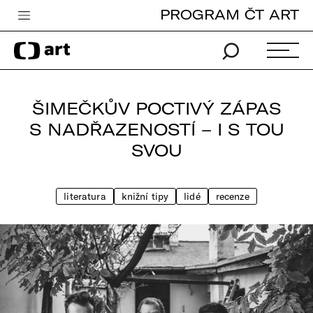
PROGRAM ČT ART
Česká televize
Zpravodajství
Sport
ŠIMEČKŮV POCTIVÝ ZÁPAS
iVysílání
S NADŘAZENOSTÍ – I S TOU
SVOU
TV program
Pro děti
literatura
knižní tipy
lidé
recenze
edu
Vše o ČT