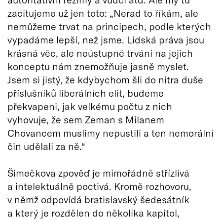
zacitujeme už jen toto: „Nerad to říkám, ale
nemůžeme trvat na principech, podle kterých
vypadáme lepší, než jsme. Lidská práva jsou
krásná věc, ale neústupné trvání na jejich
konceptu nám znemožňuje jasně myslet.
Jsem si jistý, že kdybychom šli do nitra duše
příslušníků liberálních elit, budeme
překvapeni, jak velkému počtu z nich
vyhovuje, že sem Zeman s Milanem
Chovancem muslimy nepustili a ten nemorální
čin udělali za ně.“
Šimečkova zpověď je mimořádně střízlivá
a intelektuálně poctivá. Kromě rozhovoru,
v němž odpovídá bratislavský šedesátník
a který je rozdělen do několika kapitol,