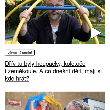
výtvarné umění
Dřív tu byly houpačky, kolotoče
i zeměkoule. A co dnešní děti, mají si
kde hrát?