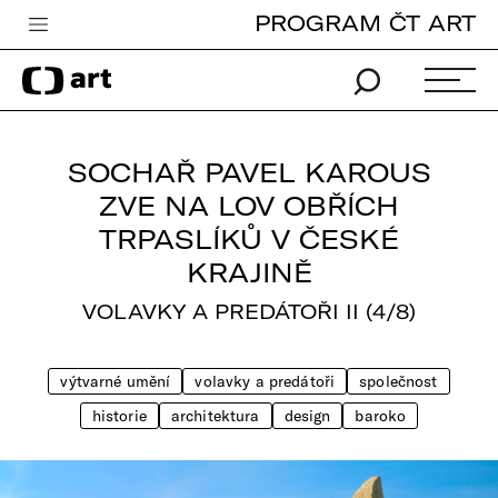
PROGRAM ČT ART
Česká televize
Zpravodajství
Sport
SOCHAŘ PAVEL KAROUS
iVysílání
ZVE NA LOV OBŘÍCH
TRPASLÍKŮ V ČESKÉ
TV program
KRAJINĚ
Pro děti
VOLAVKY A PREDÁTOŘI II (4/8)
edu
Vše o ČT
výtvarné umění
volavky a predátoři
společnost
historie
architektura
design
baroko