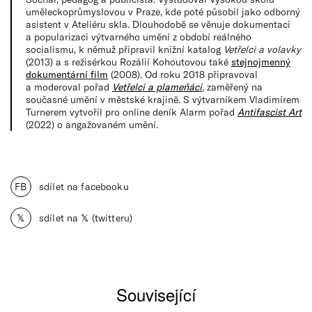
uměleckoprůmyslovou v Praze, kde poté působil jako odborný
asistent v Ateliéru skla. Dlouhodobě se věnuje dokumentaci
a popularizaci výtvarného umění z období reálného
socialismu, k němuž připravil knižní katalog
Vetřelci a volavky
(2013) a s režisérkou Rozálií Kohoutovou také
stejnojmenný
dokumentární film
(2008). Od roku 2018 připravoval
a moderoval pořad
Vetřelci a plameňáci
, zaměřený na
současné umění v městské krajině. S výtvarníkem Vladimírem
Turnerem vytvořil pro online deník Alarm pořad
Antifascist Art
(2022) o angažovaném umění.
FB
sdílet na facebooku
𝕏
sdílet na 𝕏 (twitteru)
Související