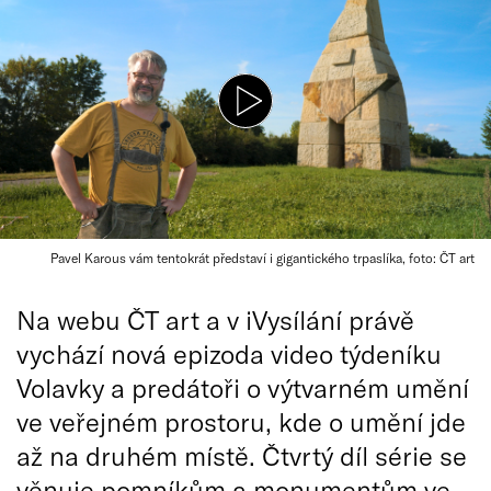
Pavel Karous vám tentokrát představí i gigantického trpaslíka, foto: ČT art
Na webu ČT art a v iVysílání právě
vychází nová epizoda video týdeníku
Volavky a predátoři o výtvarném umění
ve veřejném prostoru, kde o umění jde
až na druhém místě. Čtvrtý díl série se
věnuje pomníkům a monumentům ve