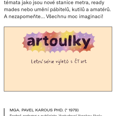
témata jako jsou nové stanice metra, ready
mades nebo umění pábitelů, kutilů a amatérů.
A nezapomeňte… Všechnu moc imaginaci!
MGA. PAVEL KAROUS PHD. (* 1979)
Sochař, pedagog a publicista. Vystudoval Vysokou školu