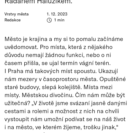
Radanem Haluzíkem.
Vrstvy města
1. 12. 2023
Redakce
1 min
Město je krajina a my si to pomalu začínáme
uvědomovat. Pro místa, která z nějakého
důvodu nemají žádnou funkci, nebo o ni
časem přišla, se ujal termín vágní terén.
I Praha má takových míst spoustu. Ukazují
nám mezery v časoprostoru města. Opuštěné
staré budovy, slepá kolejiště. Místa mezi
místy. Městskou divočinu. Čím nám může být
užitečná? „V životě jsme svázaní jasně danými
cestami a rolemi a možnost z nich na chvíli
vystoupit nám umožní podívat se na náš život
i na město, ve kterém žijeme, trošku jinak,“