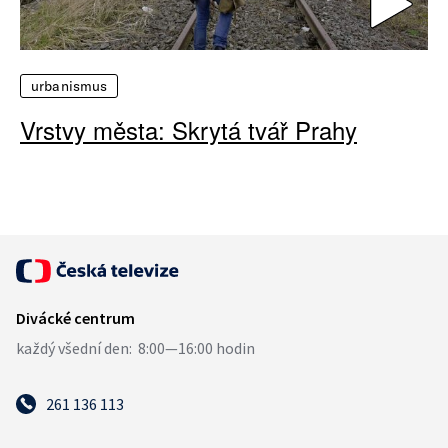
urbanismus
Vrstvy města: Skrytá tvář Prahy
261 136 113