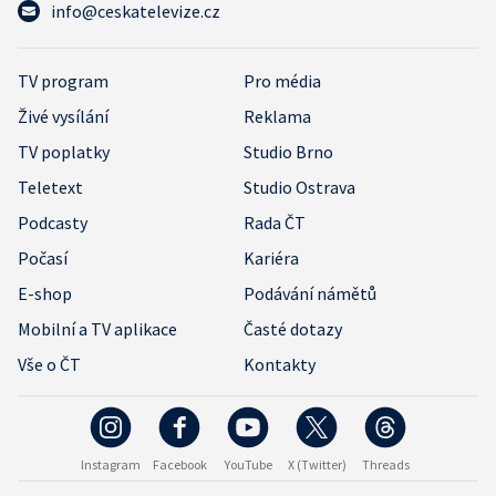
info@ceskatelevize.cz
TV program
Pro média
Živé vysílání
Reklama
TV poplatky
Studio Brno
Teletext
Studio Ostrava
Podcasty
Rada ČT
Počasí
Kariéra
E-shop
Podávání námětů
Mobilní a TV aplikace
Časté dotazy
Vše o ČT
Kontakty
Instagram
Facebook
YouTube
X (Twitter)
Threads