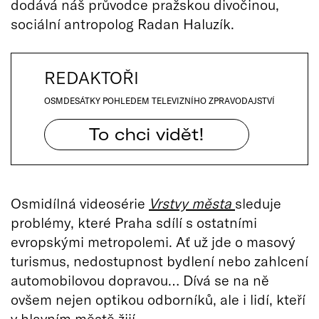
dodává náš průvodce pražskou divočinou,
sociální antropolog Radan Haluzík.
REDAKTOŘI
OSMDESÁTKY POHLEDEM TELEVIZNÍHO ZPRAVODAJSTVÍ
To chci vidět!
Osmidílná videosérie
Vrstvy města
sleduje
problémy, které Praha sdílí s ostatními
evropskými metropolemi. Ať už jde o masový
turismus, nedostupnost bydlení nebo zahlcení
automobilovou dopravou… Dívá se na ně
ovšem nejen optikou odborníků, ale i lidí, kteří
v hlavním městě žijí.