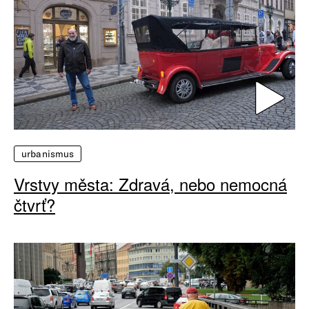
urbanismus
Vrstvy města: Zdravá, nebo nemocná
čtvrť?