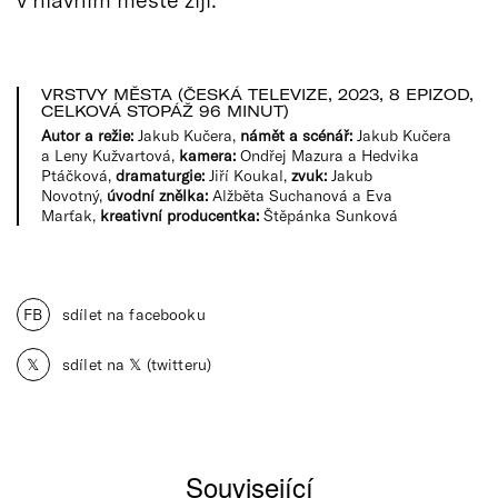
VRSTVY MĚSTA (ČESKÁ TELEVIZE, 2023, 8 EPIZOD,
CELKOVÁ STOPÁŽ 96 MINUT)
Autor a režie:
Jakub Kučera,
námět a scénář:
Jakub Kučera
a Leny Kužvartová,
kamera:
Ondřej Mazura a Hedvika
Ptáčková,
dramaturgie:
Jiří Koukal,
zvuk:
Jakub
Novotný,
úvodní znělka:
Alžběta Suchanová a Eva
Marťak,
kreativní producentka:
Štěpánka Sunková
FB
sdílet na facebooku
𝕏
sdílet na 𝕏 (twitteru)
Související