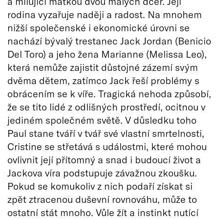
a milující matkou dvou malých dcer. Její
rodina vyzařuje naději a radost. Na mnohem
nižší společenské i ekonomické úrovni se
nachází bývalý trestanec Jack Jordan (Benicio
Del Toro) a jeho žena Marianne (Melissa Leo),
která nemůže zajistit důstojné zázemí svým
dvěma dětem, zatímco Jack řeší problémy s
obrácením se k víře. Tragická nehoda způsobí,
že se tito lidé z odlišných prostředí, ocitnou v
jediném společném světě. V důsledku toho
Paul stane tváří v tvář své vlastní smrtelnosti,
Cristine se střetává s událostmi, které mohou
ovlivnit její přítomný a snad i budoucí život a
Jackova víra podstupuje závažnou zkoušku.
Pokud se komukoliv z nich podaří získat si
zpět ztracenou duševní rovnováhu, může to
ostatní stát mnoho. Vůle žít a instinkt nutící