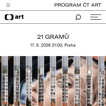
PROGRAM ČT ART
Česká televize
Zpravodajství
Sport
21 GRAMŮ
iVysílání
17. 6. 2026 21:00, Praha
TV program
Pro děti
edu
Vše o ČT