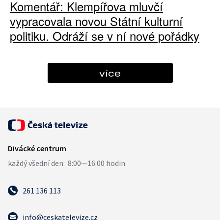
Komentář: Klempířova mluvčí
vypracovala novou Státní kulturní
politiku. Odráží se v ní nové pořádky
více
261 136 113
info@ceskatelevize.cz