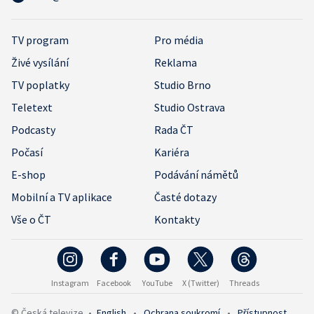
TV program
Pro média
Živé vysílání
Reklama
TV poplatky
Studio Brno
Teletext
Studio Ostrava
Podcasty
Rada ČT
Počasí
Kariéra
E-shop
Podávání námětů
Mobilní a TV aplikace
Časté dotazy
Vše o ČT
Kontakty
Instagram
Facebook
YouTube
X (Twitter)
Threads
© Česká televize
•
English
•
Ochrana soukromí
•
Přístupnost