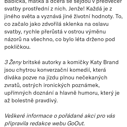
Babička, matka a dcera se sejdou v předvečer
svatby prostřední z nich. Jenže! Každá je z
jiného světa a vyznává jiné životní hodnoty. To,
co začalo jako zdvořilá sklenka na oslavu
svatby, rychle přerůstá v ostrou výměnu
názorů na všechno, co bylo léta drženo pod
pokličkou.
3 Ženy
britské autorky a komičky Katy Brand
jsou chytrou konverzační komedií, která
diváka pozve na jízdu plnou nečekaných
zvratů, ostrých ironických poznámek,
upřímných doznání a hlavně humoru, který je
až bolestně pravdivý.
Veškeré informace o pořádané akci pro vás
připravila redakce webu GoOut.