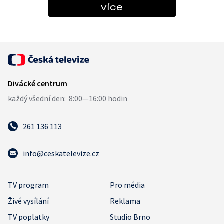
více
261 136 113
info@ceskatelevize.cz
TV program
Pro média
Živé vysílání
Reklama
TV poplatky
Studio Brno