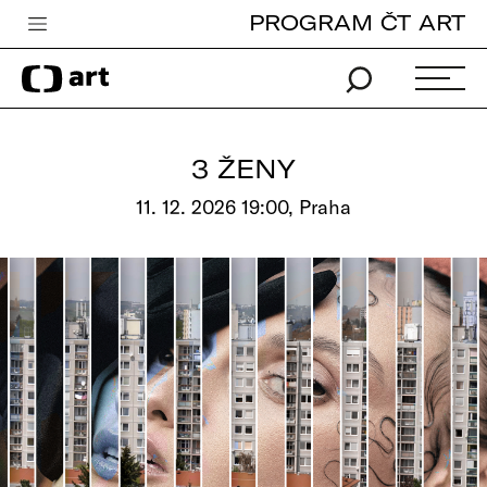
PROGRAM ČT ART
Česká televize
Zpravodajství
Sport
3 ŽENY
iVysílání
11. 12. 2026 19:00, Praha
TV program
Pro děti
edu
Vše o ČT