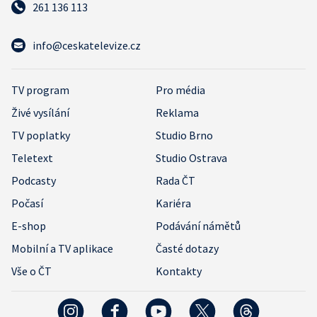
261 136 113
info@ceskatelevize.cz
TV program
Pro média
Živé vysílání
Reklama
TV poplatky
Studio Brno
Teletext
Studio Ostrava
Podcasty
Rada ČT
Počasí
Kariéra
E-shop
Podávání námětů
Mobilní a TV aplikace
Časté dotazy
Vše o ČT
Kontakty