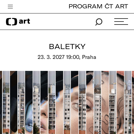
PROGRAM ČT ART
Česká televize
Zpravodajství
Sport
BALETKY
iVysílání
23. 3. 2027 19:00, Praha
TV program
Pro děti
edu
Vše o ČT