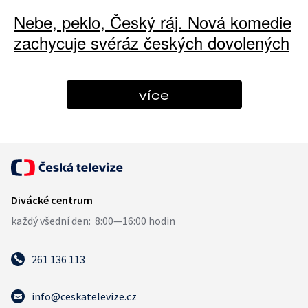
Nebe, peklo, Český ráj. Nová komedie
zachycuje svéráz českých dovolených
více
261 136 113
info@ceskatelevize.cz