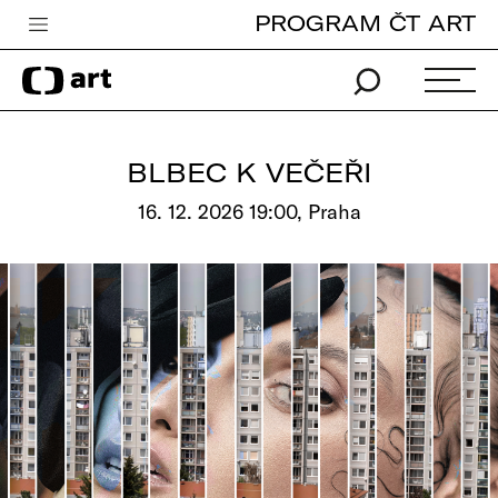
PROGRAM ČT ART
Česká televize
Zpravodajství
Sport
BLBEC K VEČEŘI
iVysílání
16. 12. 2026 19:00, Praha
TV program
Pro děti
edu
Vše o ČT