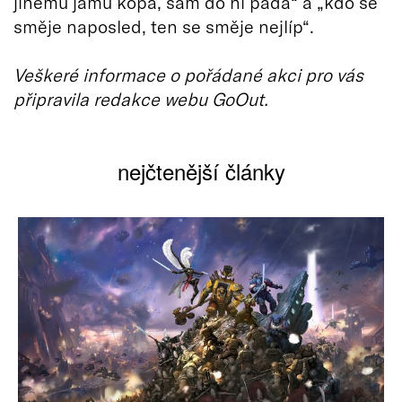
jinému jámu kopá, sám do ní padá“ a „kdo se
směje naposled, ten se směje nejlíp“.
Veškeré informace o pořádané akci pro vás
připravila redakce webu GoOut.
nejčtenější články