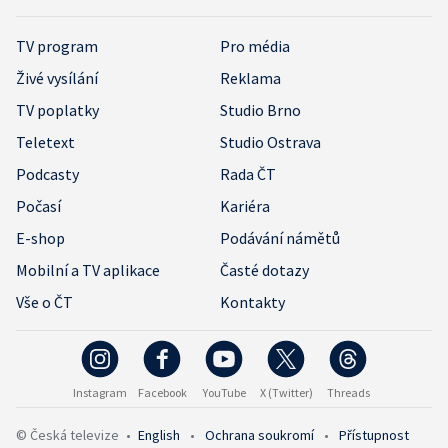
TV program
Pro média
Živé vysílání
Reklama
TV poplatky
Studio Brno
Teletext
Studio Ostrava
Podcasty
Rada ČT
Počasí
Kariéra
E-shop
Podávání námětů
Mobilní a TV aplikace
Časté dotazy
Vše o ČT
Kontakty
Instagram
Facebook
YouTube
X (Twitter)
Threads
© Česká televize
•
English
•
Ochrana soukromí
•
Přístupnost