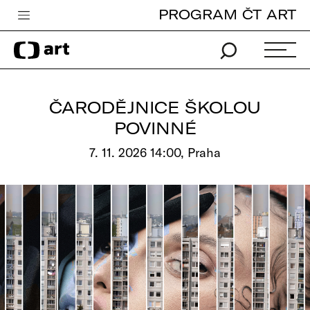
PROGRAM ČT ART
Česká televize
Zpravodajství
Sport
ČARODĚJNICE ŠKOLOU
iVysílání
POVINNÉ
TV program
7. 11. 2026 14:00, Praha
Pro děti
edu
Vše o ČT