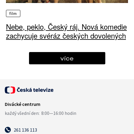
film
Nebe, peklo, Český ráj. Nová komedie
zachycuje svéráz českých dovolených
více
261 136 113