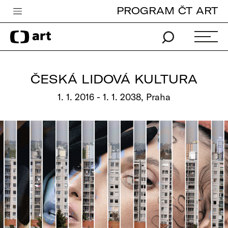
PROGRAM ČT ART
Česká televize
Zpravodajství
Sport
ČESKÁ LIDOVÁ KULTURA
iVysílání
1. 1. 2016 - 1. 1. 2038, Praha
TV program
Pro děti
edu
Vše o ČT