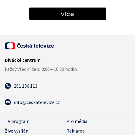
více
261 136 113
info@ceskatelevize.cz
TV program
Pro média
Živé vysílání
Reklama