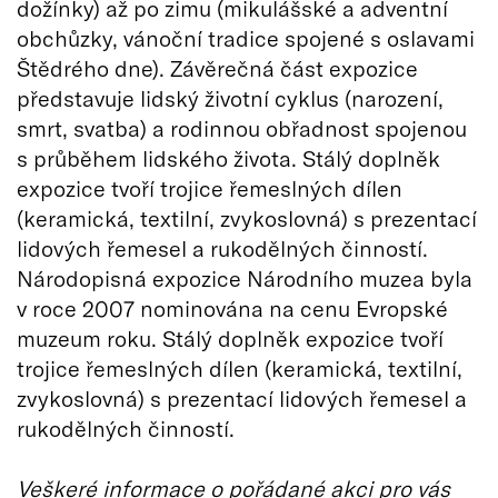
dožínky) až po zimu (mikulášské a adventní
obchůzky, vánoční tradice spojené s oslavami
Štědrého dne). Závěrečná část expozice
představuje lidský životní cyklus (narození,
smrt, svatba) a rodinnou obřadnost spojenou
s průběhem lidského života. Stálý doplněk
expozice tvoří trojice řemeslných dílen
(keramická, textilní, zvykoslovná) s prezentací
lidových řemesel a rukodělných činností.
Národopisná expozice Národního muzea byla
v roce 2007 nominována na cenu Evropské
muzeum roku. Stálý doplněk expozice tvoří
trojice řemeslných dílen (keramická, textilní,
zvykoslovná) s prezentací lidových řemesel a
rukodělných činností.
Veškeré informace o pořádané akci pro vás