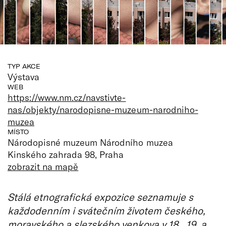
TYP AKCE
Výstava
WEB
https://www.nm.cz/navstivte-
nas/objekty/narodopisne-muzeum-narodniho-
muzea
MÍSTO
Národopisné muzeum Národního muzea
Kinského zahrada 98, Praha
zobrazit na mapě
Stálá etnografická expozice seznamuje s
každodenním i svátečním životem českého,
moravského a slezského venkova v 18., 19. a