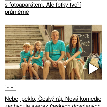
s fotoaparátem. Ale fotky tvoří
průměrné
film
Nebe, peklo, Český ráj. Nová komedie
zachycuje svéráz českých dovolených