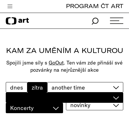
PROGRAM ČT ART
Česká televize
Zpravodajství
Sport
KAM ZA UMĚNÍM A KULTUROU
iVysílání
Spojili jsme síly s
GoOut
. Ten vám zde přináší své
TV program
pozvánky na nejrůznější akce
Pro děti
edu
dnes
zítra
Vše o ČT
novinky
Koncerty