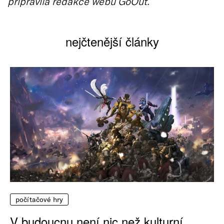
připravila redakce webu GoOut.
nejčtenější články
počítačové hry
V budoucnu není nic než kulturní