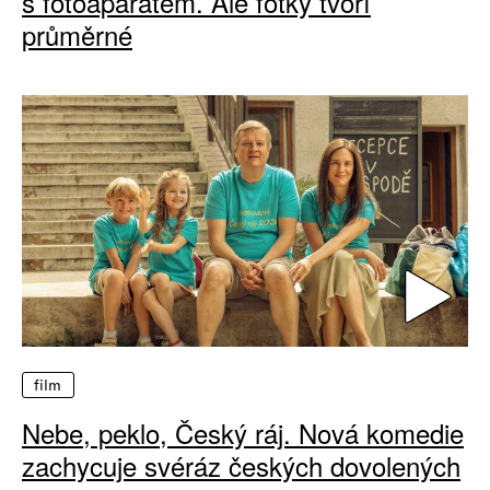
s fotoaparátem. Ale fotky tvoří
průměrné
film
Nebe, peklo, Český ráj. Nová komedie
zachycuje svéráz českých dovolených