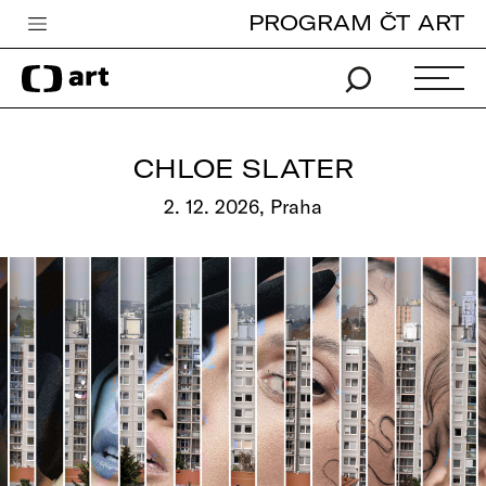
PROGRAM ČT ART
Česká televize
Zpravodajství
Sport
CHLOE SLATER
iVysílání
2. 12. 2026, Praha
TV program
Pro děti
edu
Vše o ČT