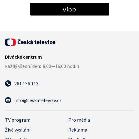
více
261 136 113
info@ceskatelevize.cz
TV program
Pro média
Živé vysílání
Reklama