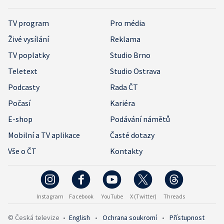
TV program
Pro média
Živé vysílání
Reklama
TV poplatky
Studio Brno
Teletext
Studio Ostrava
Podcasty
Rada ČT
Počasí
Kariéra
E-shop
Podávání námětů
Mobilní a TV aplikace
Časté dotazy
Vše o ČT
Kontakty
Instagram
Facebook
YouTube
X (Twitter)
Threads
© Česká televize
•
English
•
Ochrana soukromí
•
Přístupnost