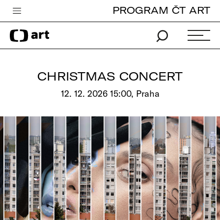
PROGRAM ČT ART
Česká televize
Zpravodajství
Sport
CHRISTMAS CONCERT
iVysílání
12. 12. 2026 15:00, Praha
TV program
Pro děti
edu
Vše o ČT