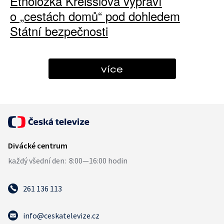
Etnoložka Kreisslová vypráví
o „cestách domů“ pod dohledem
Státní bezpečnosti
více
261 136 113
info@ceskatelevize.cz