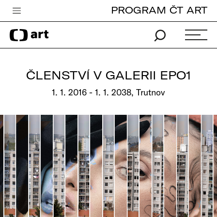
PROGRAM ČT ART
Česká televize
Zpravodajství
Sport
ČLENSTVÍ V GALERII EPO1
iVysílání
1. 1. 2016 - 1. 1. 2038, Trutnov
TV program
Pro děti
edu
Vše o ČT