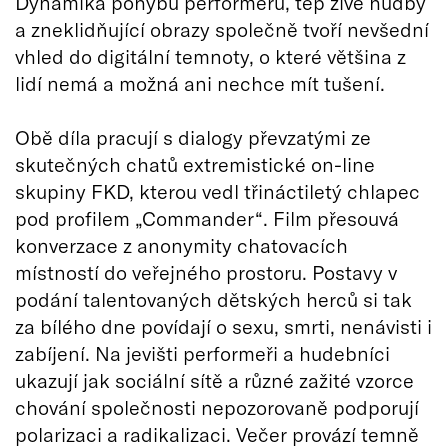
Dynamika pohybu performerů, tep živé hudby
a zneklidňující obrazy společně tvoří nevšední
vhled do digitální temnoty, o které většina z
lidí nemá a možná ani nechce mít tušení.
Obě díla pracují s dialogy převzatými ze
skutečných chatů extremistické on-line
skupiny FKD, kterou vedl třináctiletý chlapec
pod profilem „Commander“. Film přesouvá
konverzace z anonymity chatovacích
místností do veřejného prostoru. Postavy v
podání talentovaných dětských herců si tak
za bílého dne povídají o sexu, smrti, nenávisti i
zabíjení. Na jevišti performeři a hudebníci
ukazují jak sociální sítě a různé zažité vzorce
chování společnosti nepozorovaně podporují
polarizaci a radikalizaci. Večer provází temně