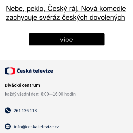
Nebe, peklo, Český ráj. Nová komedie
zachycuje svéráz českých dovolených
více
261 136 113
info@ceskatelevize.cz