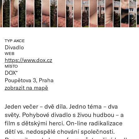
TYP AKCE
Divadlo
WEB
https://www.dox.cz
MÍSTO
DOX⁺
Poupětova 3, Praha
zobrazit na mapě
Jeden večer – dvě díla. Jedno téma – dva
světy. Pohybové divadlo s živou hudbou – a
film s dětskými herci. On-line radikalizace
dětí vs. nedospělé chování společnosti.