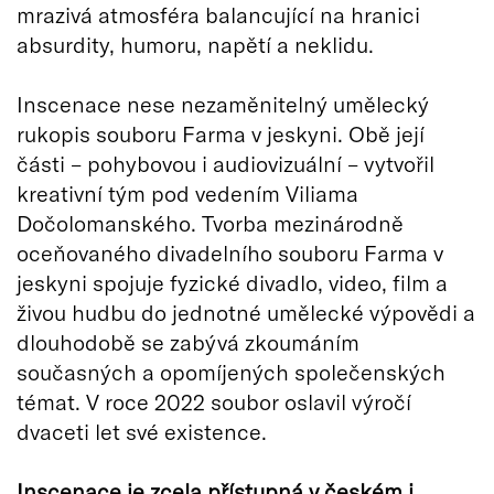
mrazivá atmosféra balancující na hranici
absurdity, humoru, napětí a neklidu.
Inscenace nese nezaměnitelný umělecký
rukopis souboru Farma v jeskyni. Obě její
části – pohybovou i audiovizuální – vytvořil
kreativní tým pod vedením Viliama
Dočolomanského. Tvorba mezinárodně
oceňovaného divadelního souboru Farma v
jeskyni spojuje fyzické divadlo, video, film a
živou hudbu do jednotné umělecké výpovědi a
dlouhodobě se zabývá zkoumáním
současných a opomíjených společenských
témat. V roce 2022 soubor oslavil výročí
dvaceti let své existence.
Inscenace je zcela přístupná v českém i