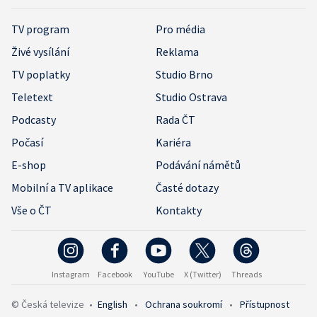
TV program
Pro média
Živé vysílání
Reklama
TV poplatky
Studio Brno
Teletext
Studio Ostrava
Podcasty
Rada ČT
Počasí
Kariéra
E-shop
Podávání námětů
Mobilní a TV aplikace
Časté dotazy
Vše o ČT
Kontakty
Instagram
Facebook
YouTube
X (Twitter)
Threads
© Česká televize
•
English
•
Ochrana soukromí
•
Přístupnost