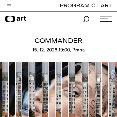
PROGRAM ČT ART
Česká televize
Zpravodajství
Sport
COMMANDER
iVysílání
15. 12. 2026 19:00, Praha
TV program
Pro děti
edu
Vše o ČT