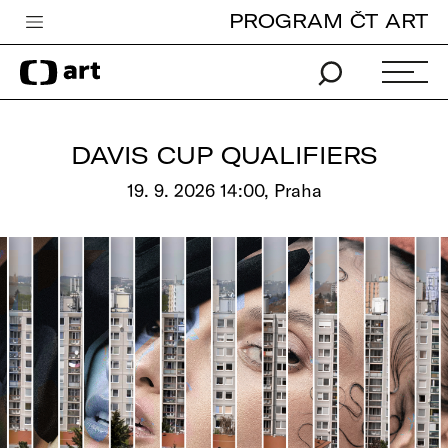
PROGRAM ČT ART
Česká televize
Zpravodajství
Sport
DAVIS CUP QUALIFIERS
iVysílání
19. 9. 2026 14:00, Praha
TV program
Pro děti
edu
Vše o ČT