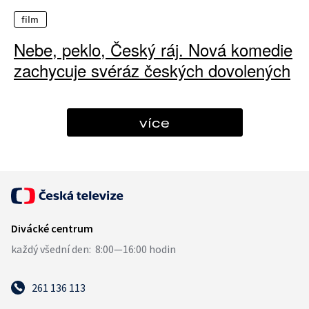
film
Nebe, peklo, Český ráj. Nová komedie
zachycuje svéráz českých dovolených
více
261 136 113