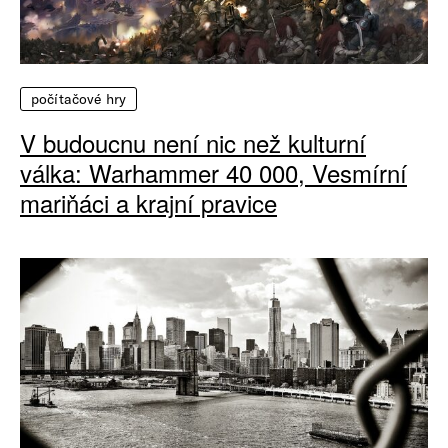
počítačové hry
V budoucnu není nic než kulturní
válka: Warhammer 40 000, Vesmírní
mariňáci a krajní pravice