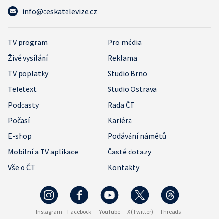
info@ceskatelevize.cz
TV program
Pro média
Živé vysílání
Reklama
TV poplatky
Studio Brno
Teletext
Studio Ostrava
Podcasty
Rada ČT
Počasí
Kariéra
E-shop
Podávání námětů
Mobilní a TV aplikace
Časté dotazy
Vše o ČT
Kontakty
Instagram
Facebook
YouTube
X (Twitter)
Threads