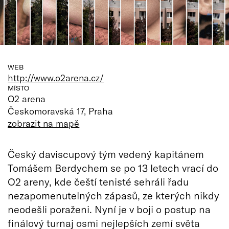
WEB
http://www.o2arena.cz/
MÍSTO
O2 arena
Českomoravská 17, Praha
zobrazit na mapě
Český daviscupový tým vedený kapitánem
Tomášem Berdychem se po 13 letech vrací do
O2 areny, kde čeští tenisté sehráli řadu
nezapomenutelných zápasů, ze kterých nikdy
neodešli poraženi. Nyní je v boji o postup na
finálový turnaj osmi nejlepších zemí světa