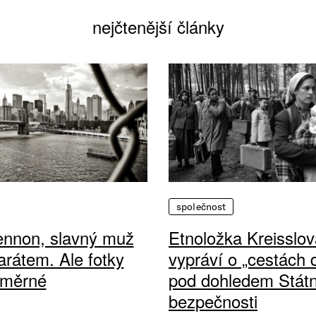
nejčtenější články
společnost
ennon, slavný muž
Etnoložka Kreisslov
arátem. Ale fotky
vypráví o „cestách
ůměrné
pod dohledem Státn
bezpečnosti