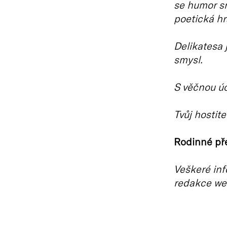
se humor sn
poetická hr
Delikatesa 
smysl.
S věčnou ú
Tvůj hostite
Rodinné pře
Veškeré inf
redakce we