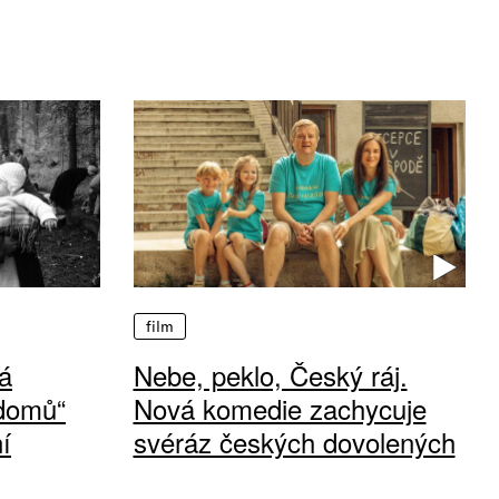
film
á
Nebe, peklo, Český ráj.
 domů“
Nová komedie zachycuje
í
svéráz českých dovolených