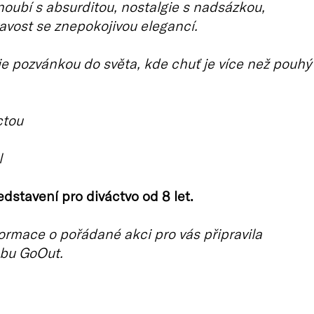
oubí s absurditou, nostalgie s nadsázkou,
avost se znepokojivou elegancí.
je pozvánkou do světa, kde chuť je více než pouhý
ctou
l
dstavení pro diváctvo od 8 let.
ormace o pořádané akci pro vás připravila
bu GoOut.