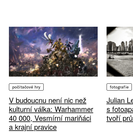
počítačové hry
fotografie
V budoucnu není nic než
Julian L
kulturní válka: Warhammer
s fotoap
40 000, Vesmírní mariňáci
tvoří pr
a krajní pravice