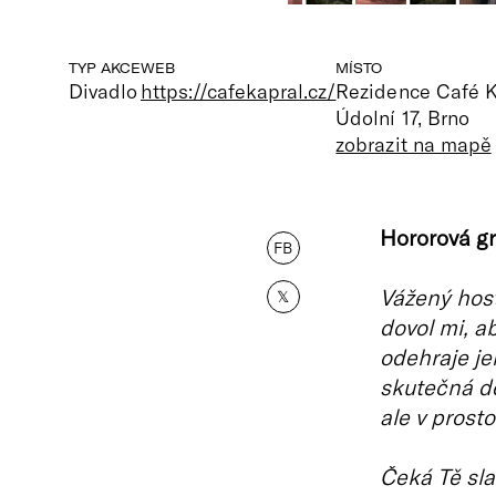
TYP AKCE
WEB
MÍSTO
Divadlo
https://cafekapral.cz/
Rezidence Café K
Údolní 17, Brno
zobrazit na mapě
Hororová gr
FB
Vážený hos
𝕏
dovol mi, a
odehraje jen
skutečná de
ale v prost
Čeká Tě sla