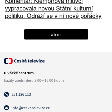
Komentář: Klempířova mluvčí
vypracovala novou Státní kulturní
politiku. Odráží se v ní nové pořádky
více
261 136 113
info@ceskatelevize.cz