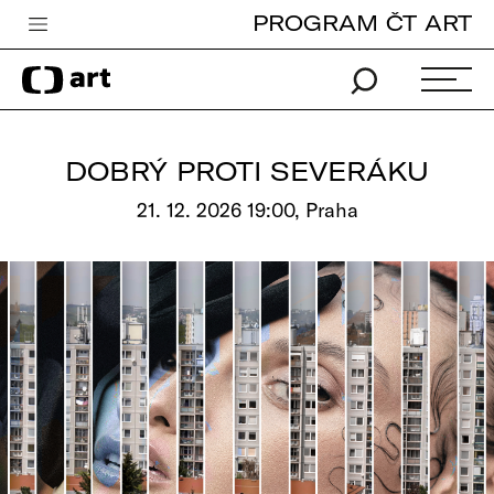
PROGRAM ČT ART
Česká televize
Zpravodajství
Sport
DOBRÝ PROTI SEVERÁKU
iVysílání
21. 12. 2026 19:00, Praha
TV program
Pro děti
edu
Vše o ČT