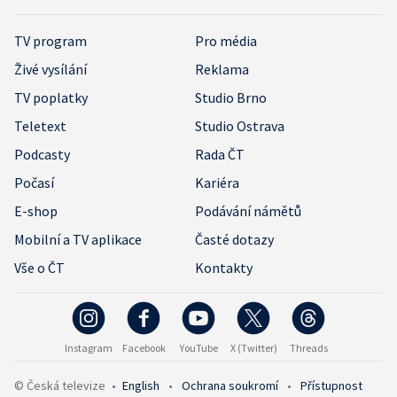
TV program
Pro média
Živé vysílání
Reklama
TV poplatky
Studio Brno
Teletext
Studio Ostrava
Podcasty
Rada ČT
Počasí
Kariéra
E-shop
Podávání námětů
Mobilní a TV aplikace
Časté dotazy
Vše o ČT
Kontakty
Instagram
Facebook
YouTube
X (Twitter)
Threads
© Česká televize
•
English
•
Ochrana soukromí
•
Přístupnost