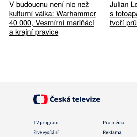
V budoucnu není nic než
Julian L
kulturní válka: Warhammer
s fotoap
40 000, Vesmírní mariňáci
tvoří pr
a krajní pravice
TV program
Pro média
Živé vysílání
Reklama