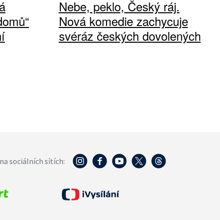
á
Nebe, peklo, Český ráj.
 domů“
Nová komedie zachycuje
í
svéráz českých dovolených
na sociálních sítích: