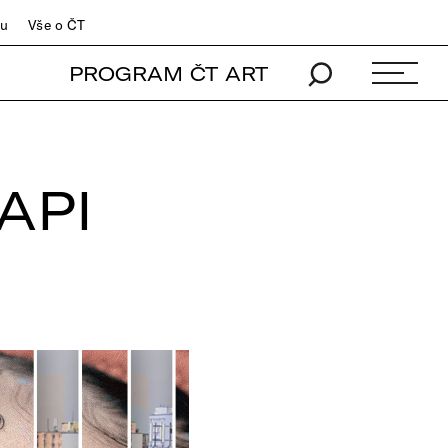
du
Vše o ČT
PROGRAM ČT ART
API