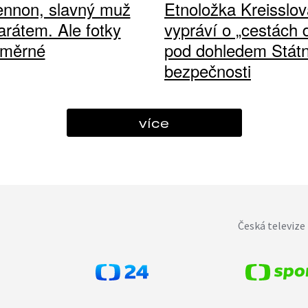
ennon, slavný muž
Etnoložka Kreisslov
arátem. Ale fotky
vypráví o „cestách
ůměrné
pod dohledem Státn
bezpečnosti
více
Česká televize 