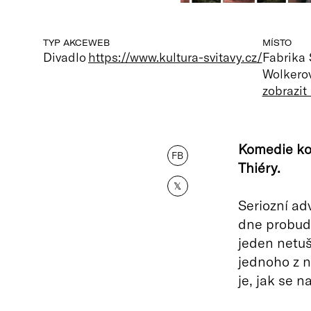
TYP AKCE
WEB
MÍSTO
Divadlo
https://www.kultura-svitavy.cz/
Fabrika 
Wolkerov
zobrazit
Komedie ko
FB
Thiéry.
𝕏
Seriozní ad
dne probudí
jeden netuš
jednoho z ni
je, jak se 