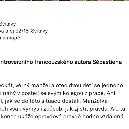
Svitavy
a alej 92/18, Svitavy
 na mapě
ntroverzního francouzského autora Sébastiena
vokát, věrný manžel a otec dvou dětí se jednoho
 nahý v posteli se svým kolegou z práce. Ani
í, jak se do této situace dostali. Manželka
ch však vymyslí způsob, jak zjistit pravdu. Ale ta
nakonec ukáže opravdové pravdě hodně vzdálená.