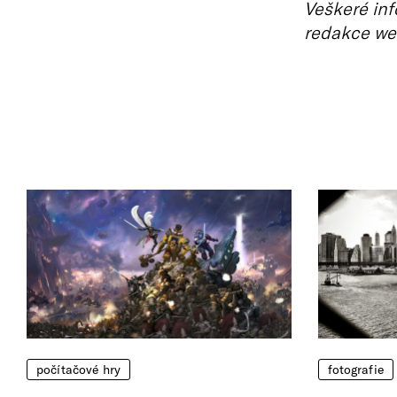
Veškeré inf
redakce we
počítačové hry
fotografie