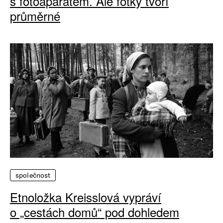
s fotoaparátem. Ale fotky tvoří
průměrné
společnost
Etnoložka Kreisslová vypráví
o „cestách domů“ pod dohledem