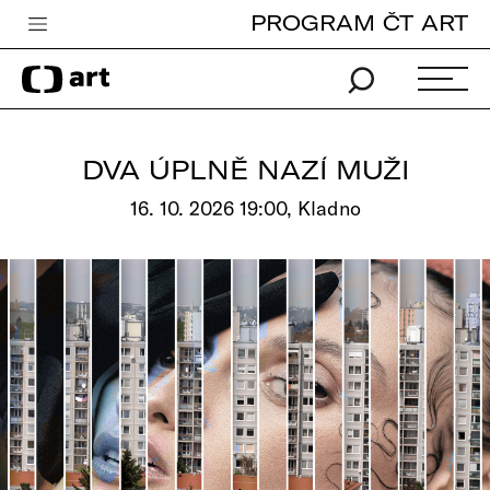
PROGRAM ČT ART
Česká televize
Zpravodajství
Sport
DVA ÚPLNĚ NAZÍ MUŽI
iVysílání
16. 10. 2026 19:00, Kladno
TV program
Pro děti
edu
Vše o ČT