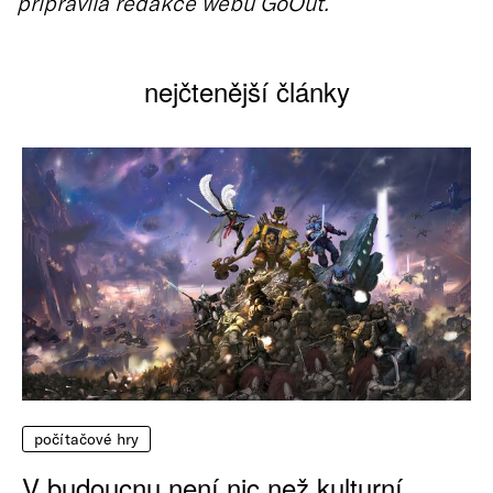
připravila redakce webu GoOut.
nejčtenější články
počítačové hry
V budoucnu není nic než kulturní