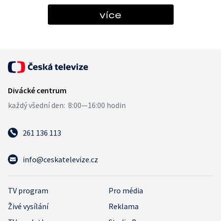
více
261 136 113
info@ceskatelevize.cz
TV program
Pro média
Živé vysílání
Reklama