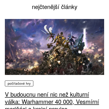
nejčtenější články
počítačové hry
V budoucnu není nic než kulturní
válka: Warhammer 40 000, Vesmírní
mariňáci a krajní pravice