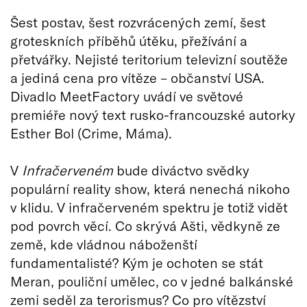
Šest postav, šest rozvrácených zemí, šest
groteskních příběhů útěku, přežívání a
přetvářky. Nejisté teritorium televizní soutěže
a jediná cena pro vítěze – občanství USA.
Divadlo MeetFactory uvádí ve světové
premiéře nový text rusko-francouzské autorky
Esther Bol (Crime, Máma).
V
Infračerveném
bude diváctvo svědky
populární reality show, která nenechá nikoho
v klidu. V infračerveném spektru je totiž vidět
pod povrch věcí. Co skrývá Ašti, vědkyně ze
země, kde vládnou náboženští
fundamentalisté? Kým je ochoten se stát
Meran, pouliční umělec, co v jedné balkánské
zemi seděl za terorismus? Co pro vítězství