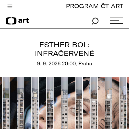
PROGRAM ČT ART
Česká televize
Zpravodajství
Sport
ESTHER BOL:
iVysílání
INFRAČERVENÉ
TV program
9. 9. 2026 20:00, Praha
Pro děti
edu
Vše o ČT