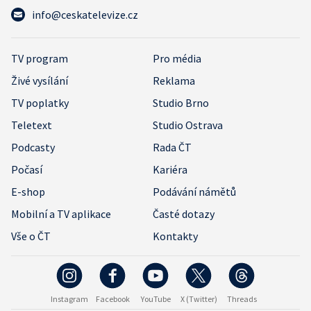
info@ceskatelevize.cz
TV program
Pro média
Živé vysílání
Reklama
TV poplatky
Studio Brno
Teletext
Studio Ostrava
Podcasty
Rada ČT
Počasí
Kariéra
E-shop
Podávání námětů
Mobilní a TV aplikace
Časté dotazy
Vše o ČT
Kontakty
Instagram
Facebook
YouTube
X (Twitter)
Threads