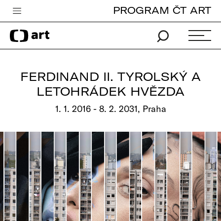
PROGRAM ČT ART
Česká televize
Zpravodajství
Sport
FERDINAND II. TYROLSKÝ A
iVysílání
LETOHRÁDEK HVĚZDA
TV program
1. 1. 2016 - 8. 2. 2031, Praha
Pro děti
edu
Vše o ČT