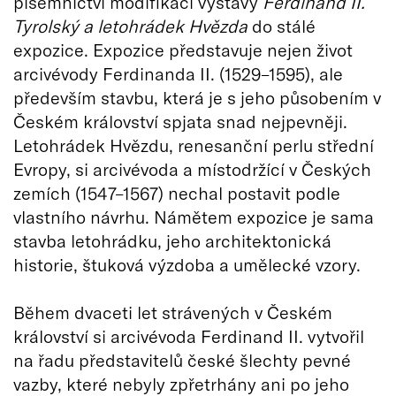
písemnictví modifikaci výstavy
Ferdinand II.
Tyrolský a letohrádek Hvězda
do stálé
expozice. Expozice představuje nejen život
arcivévody Ferdinanda II. (1529–1595), ale
především stavbu, která je s jeho působením v
Českém království spjata snad nejpevněji.
Letohrádek Hvězdu, renesanční perlu střední
Evropy, si arcivévoda a místodržící v Českých
zemích (1547–1567) nechal postavit podle
vlastního návrhu. Námětem expozice je sama
stavba letohrádku, jeho architektonická
historie, štuková výzdoba a umělecké vzory.
Během dvaceti let strávených v Českém
království si arcivévoda Ferdinand II. vytvořil
na řadu představitelů české šlechty pevné
vazby, které nebyly zpřetrhány ani po jeho