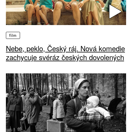
film
Nebe, peklo, Český ráj. Nová komedie
zachycuje svéráz českých dovolených