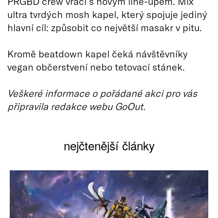
PRGBD crew vrací s novým line-upem. Mix
ultra tvrdých mosh kapel, který spojuje jediný
hlavní cíl: způsobit co největší masakr v pitu.
Kromě beatdown kapel čeká návštěvníky
vegan občerstvení nebo tetovací stánek.
Veškeré informace o pořádané akci pro vás
připravila redakce webu GoOut.
nejčtenější články