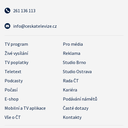
261 136 113
info@ceskatelevize.cz
TV program
Pro média
Živé vysílání
Reklama
TV poplatky
Studio Brno
Teletext
Studio Ostrava
Podcasty
Rada ČT
Počasí
Kariéra
E-shop
Podávání námětů
Mobilní a TV aplikace
Časté dotazy
Vše o ČT
Kontakty