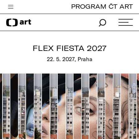
PROGRAM ČT ART
Česká televize
Zpravodajství
Sport
FLEX FIESTA 2027
iVysílání
22. 5. 2027, Praha
TV program
Pro děti
edu
Vše o ČT