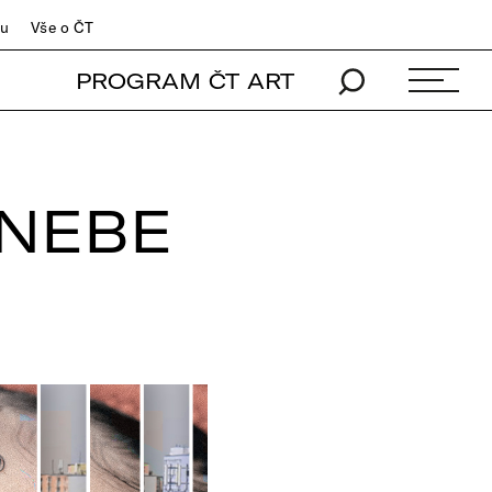
du
Vše o ČT
PROGRAM ČT ART
 NEBE