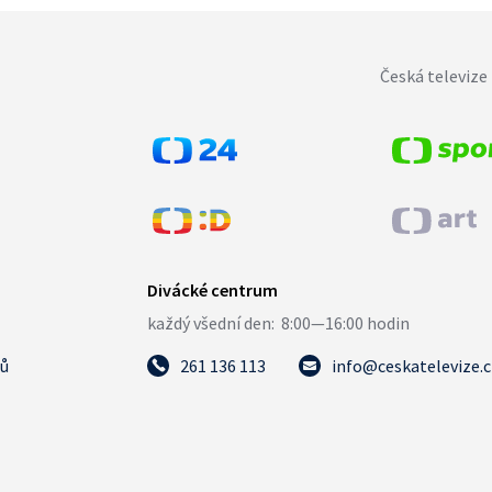
Česká televize 
tů
261 136 113
info@ceskatelevize.