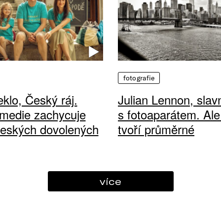
fotografie
klo, Český ráj.
Julian Lennon, sla
medie zachycuje
s fotoaparátem. Ale
českých dovolených
tvoří průměrné
více