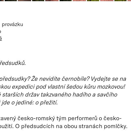
 provázku
o
ě
předsudků.
ředsudky? Že nevidíte černobíle? Vydejte se na
kou expedici pod vlastní šedou kůru mozkovou!
 starších držav takzvaného hadího a savčího
jde o jediné: o přežití.
stavený česko-romský tým performerů o česko-
užití. O předsudcích na obou stranách pomlčky.