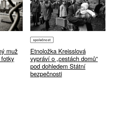
společnost
vný muž
Etnoložka Kreisslová
 fotky
vypráví o „cestách domů“
pod dohledem Státní
bezpečnosti