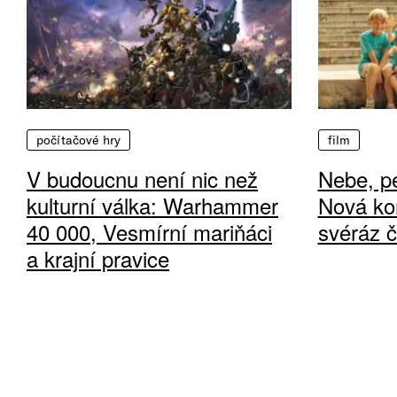
počítačové hry
film
V budoucnu není nic než
Nebe, pe
kulturní válka: Warhammer
Nová ko
40 000, Vesmírní mariňáci
svéráz 
a krajní pravice