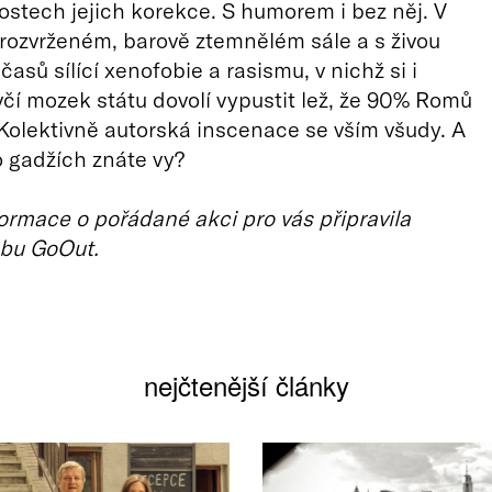
stech jejich korekce. S humorem i bez něj. V
rozvrženém, barově ztemnělém sále a s živou
asů sílící xenofobie a rasismu, v nichž si i
včí mozek státu dovolí vypustit lež, že 90% Romů
Kolektivně autorská inscenace se vším všudy. A
 o gadžích znáte vy?
ormace o pořádané akci pro vás připravila
bu GoOut.
nejčtenější články