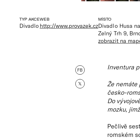
TYP AKCE
WEB
MÍSTO
Divadlo
http://www.provazek.cz
Divadlo Husa na
Zelný Trh 9, Brn
zobrazit na map
Inventura 
FB
Že nemáte p
𝕏
česko-roms
Do vývojově
mozku, jimž 
Pečlivě se
romském so