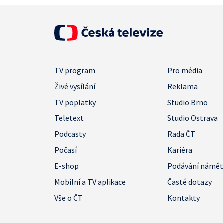
TV program
Pro média
Živé vysílání
Reklama
TV poplatky
Studio Brno
Teletext
Studio Ostrava
Podcasty
Rada ČT
Počasí
Kariéra
E-shop
Podávání námě
Mobilní a TV aplikace
Časté dotazy
Vše o ČT
Kontakty