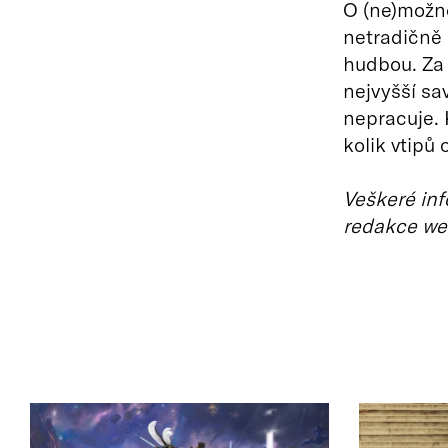
O (ne)možno
netradičně 
hudbou. Za č
nejvyšší sa
nepracuje. 
kolik vtipů
Veškeré inf
redakce we