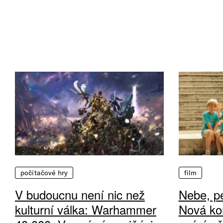
počítačové hry
film
V budoucnu není nic než
Nebe, pe
kulturní válka: Warhammer
Nová ko