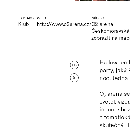
TYP AKCE
WEB
MÍSTO
Klub
http://www.o2arena.cz/
O2 arena
Českomoravská 
zobrazit na map
Halloween 
FB
party, jaký
noc. Jedna 
𝕏
O₂ arena se
světel, viz
indoor show
a tematická
skutečný Ha