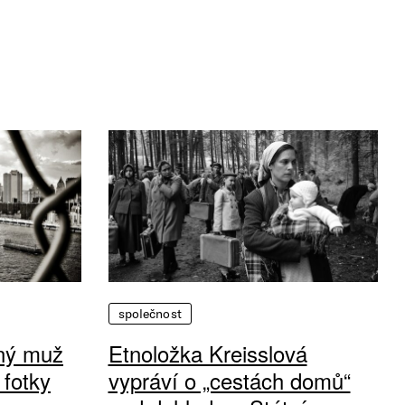
společnost
vný muž
Etnoložka Kreisslová
 fotky
vypráví o „cestách domů“