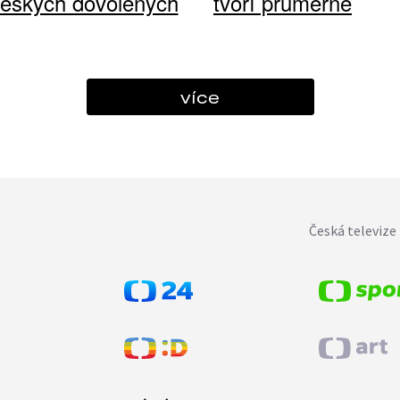
českých dovolených
tvoří průměrné
více
Česká televize 