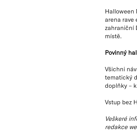
Halloween M
arena rave 
zahraniční 
místě.
Povinný ha
Všichni náv
tematický 
doplňky – kr
Vstup bez 
Veškeré inf
redakce we