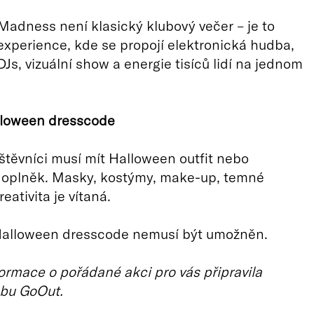
adness není klasický klubový večer – je to
experience, kde se propojí elektronická hudba,
DJs, vizuální show a energie tisíců lidí na jednom
lloween dresscode
štěvníci musí mít Halloween outfit nebo
doplněk. Masky, kostýmy, make-up, temné
eativita je vítaná.
Halloween dresscode nemusí být umožněn.
ormace o pořádané akci pro vás připravila
bu GoOut.