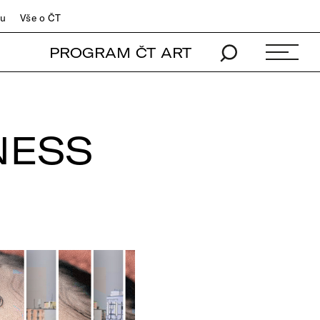
du
Vše o ČT
PROGRAM ČT ART
NESS