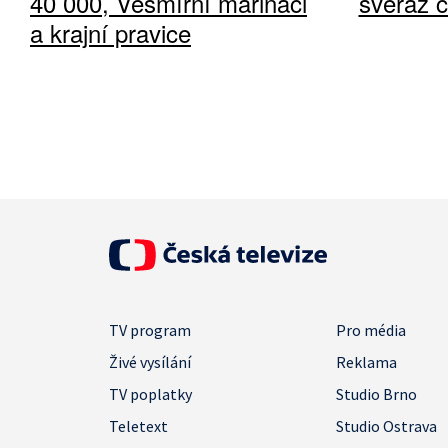
40 000, Vesmírní mariňáci
svéráz 
a krajní pravice
TV program
Pro média
Živé vysílání
Reklama
TV poplatky
Studio Brno
Teletext
Studio Ostrava