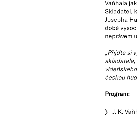
Vaňhala ja
Skladatel, 
Josepha Ha
době vysoce
neprávem u
„Přijďte si
skladatele, 
vídeňského 
českou hude
Program:
J. K. Vaň