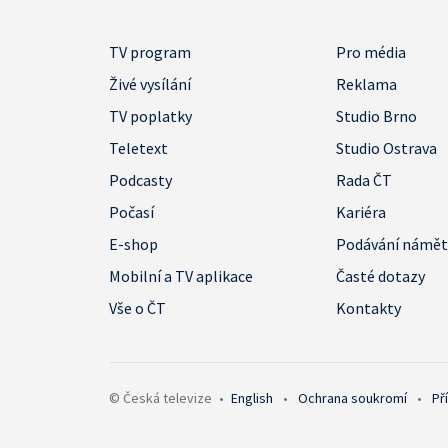
TV program
Pro média
Živé vysílání
Reklama
TV poplatky
Studio Brno
Teletext
Studio Ostrava
Podcasty
Rada ČT
Počasí
Kariéra
E-shop
Podávání námě
Mobilní a TV aplikace
Časté dotazy
Vše o ČT
Kontakty
© Česká televize
•
English
•
Ochrana soukromí
•
Př