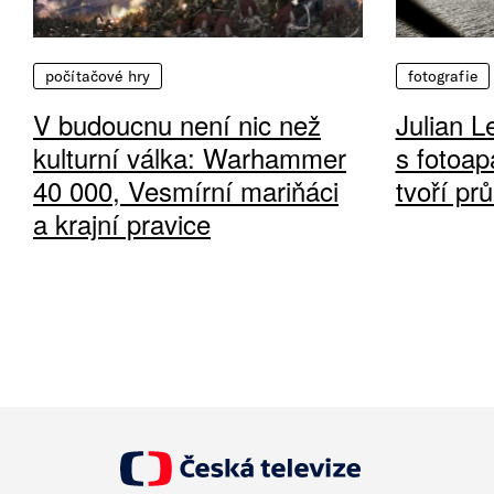
počítačové hry
fotografie
V budoucnu není nic než
Julian L
kulturní válka: Warhammer
s fotoap
40 000, Vesmírní mariňáci
tvoří pr
a krajní pravice