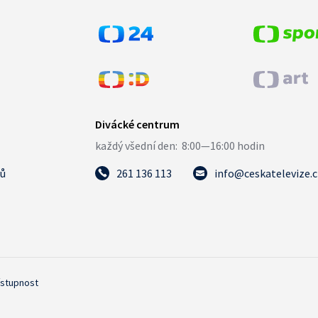
tů
261 136 113
info@ceskatelevize.
ístupnost