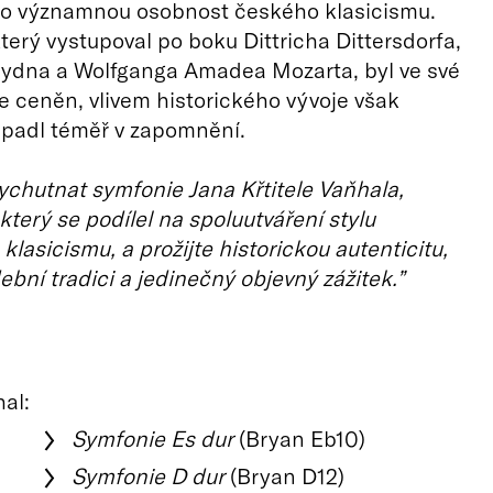
ko významnou osobnost českého klasicismu.
který vystupoval po boku Dittricha Dittersdorfa,
ydna a Wolfganga Amadea Mozarta, byl ve své
 ceněn, vlivem historického vývoje však
padl téměř v zapomnění.
 vychutnat symfonie Jana Křtitele Vaňhala,
který se podílel na spoluutváření stylu
klasicismu, a prožijte historickou autenticitu,
bní tradici a jedinečný objevný zážitek.”
hal:
Symfonie Es dur
(Bryan Eb10)
Symfonie D dur
(Bryan D12)