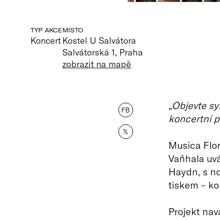
TYP AKCE
MÍSTO
Koncert
Kostel U Salvátora
Salvátorská 1, Praha
zobrazit na mapě
„Objevte sy
FB
koncertní p
𝕏
Musica Flor
Vaňhala uvá
Haydn, s n
tiskem – ko
Projekt nav