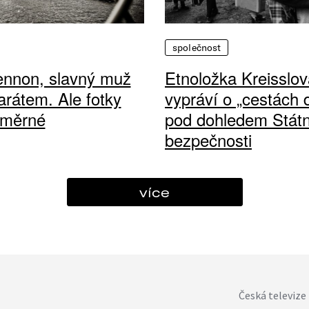
společnost
ennon, slavný muž
Etnoložka Kreisslov
arátem. Ale fotky
vypráví o „cestách
ůměrné
pod dohledem Státn
bezpečnosti
více
Česká televize 