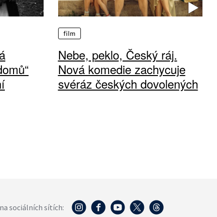
film
á
Nebe, peklo, Český ráj.
 domů“
Nová komedie zachycuje
í
svéráz českých dovolených
na sociálních sítích: