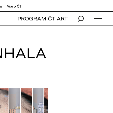
du
Vše o ČT
PROGRAM ČT ART
ŇHALA